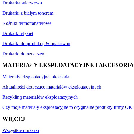
Drukarka wierszowa
Drukarki z białym tonerem
Nośniki termotransferowe
Drukarki etykiet
Drukarki do produkcji & opakowań
Drukarki do oznaczeń
MATERIAŁY EKSPLOATACYJNE I AKCESORIA
Materiały eksploatacyjne, akcesoria
Aktualności dotyczące materiałów eksploatacyjnych
Recykling materiałów eksploatacyjnych
Czy moje materiały eksploatacyjne to oryginalne produkty firmy OKI
WIĘCEJ
Wszystkie drukarki