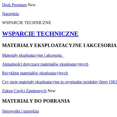
Druk Premium
New
Narzędzia
WSPARCIE TECHNICZNE
WSPARCIE TECHNICZNE
MATERIAŁY EKSPLOATACYJNE I AKCESORIA
Materiały eksploatacyjne i akcesoria
Aktualności dotyczące materiałów eksploatacyjnych
Recykling materiałów eksploatacyjnych
Czy moje materiały eksploatacyjne to oryginalne produkty firmy OKI
Zakup Części Zamiennych
New
MATERIAŁY DO POBRANIA
Sterowniki i narzędzia