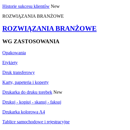
Historie sukcesu klientów
New
ROZWIĄZANIA BRANŻOWE
ROZWIĄZANIA BRANŻOWE
WG ZASTOSOWANIA
Opakowania
Etykiety
Druk transferowy
Karty, papeteria i koperty
Drukarka do druku torebek
New
Drukuj - kopiuj - skanuj - faksuj
Drukarka kolorowa A4
Tablice samochodowe i rejestracyjne