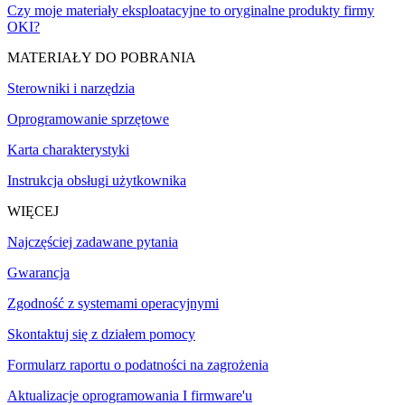
Czy moje materiały eksploatacyjne to oryginalne produkty firmy
OKI?
MATERIAŁY DO POBRANIA
Sterowniki i narzędzia
Oprogramowanie sprzętowe
Karta charakterystyki
Instrukcja obsługi użytkownika
WIĘCEJ
Najczęściej zadawane pytania
Gwarancja
Zgodność z systemami operacyjnymi
Skontaktuj się z działem pomocy
Formularz raportu o podatności na zagrożenia
Aktualizacje oprogramowania I firmware'u