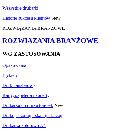
Wszystkie drukarki
Historie sukcesu klientów
New
ROZWIĄZANIA BRANŻOWE
ROZWIĄZANIA BRANŻOWE
WG ZASTOSOWANIA
Opakowania
Etykiety
Druk transferowy
Karty, papeteria i koperty
Drukarka do druku torebek
New
Drukuj - kopiuj - skanuj - faksuj
Drukarka kolorowa A4