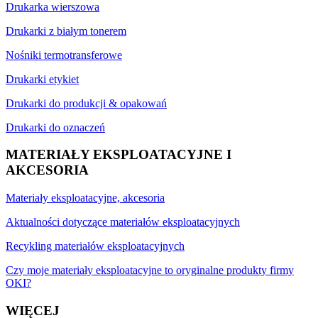
Drukarka wierszowa
Drukarki z białym tonerem
Nośniki termotransferowe
Drukarki etykiet
Drukarki do produkcji & opakowań
Drukarki do oznaczeń
MATERIAŁY EKSPLOATACYJNE I
AKCESORIA
Materiały eksploatacyjne, akcesoria
Aktualności dotyczące materiałów eksploatacyjnych
Recykling materiałów eksploatacyjnych
Czy moje materiały eksploatacyjne to oryginalne produkty firmy
OKI?
WIĘCEJ