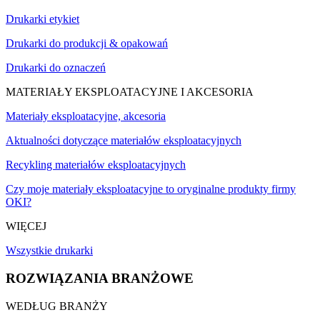
Drukarki etykiet
Drukarki do produkcji & opakowań
Drukarki do oznaczeń
MATERIAŁY EKSPLOATACYJNE I AKCESORIA
Materiały eksploatacyjne, akcesoria
Aktualności dotyczące materiałów eksploatacyjnych
Recykling materiałów eksploatacyjnych
Czy moje materiały eksploatacyjne to oryginalne produkty firmy
OKI?
WIĘCEJ
Wszystkie drukarki
ROZWIĄZANIA BRANŻOWE
WEDŁUG BRANŻY