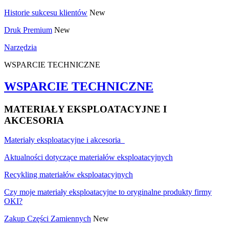
Historie sukcesu klientów
New
Druk Premium
New
Narzędzia
WSPARCIE TECHNICZNE
WSPARCIE TECHNICZNE
MATERIAŁY EKSPLOATACYJNE I
AKCESORIA
Materiały eksploatacyjne i akcesoria
Aktualności dotyczące materiałów eksploatacyjnych
Recykling materiałów eksploatacyjnych
Czy moje materiały eksploatacyjne to oryginalne produkty firmy
OKI?
Zakup Części Zamiennych
New