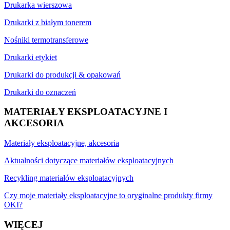
Drukarka wierszowa
Drukarki z białym tonerem
Nośniki termotransferowe
Drukarki etykiet
Drukarki do produkcji & opakowań
Drukarki do oznaczeń
MATERIAŁY EKSPLOATACYJNE I
AKCESORIA
Materiały eksploatacyjne, akcesoria
Aktualności dotyczące materiałów eksploatacyjnych
Recykling materiałów eksploatacyjnych
Czy moje materiały eksploatacyjne to oryginalne produkty firmy
OKI?
WIĘCEJ