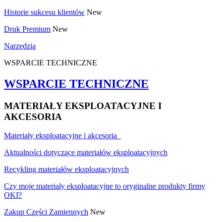
Historie sukcesu klientów
New
Druk Premium
New
Narzędzia
WSPARCIE TECHNICZNE
WSPARCIE TECHNICZNE
MATERIAŁY EKSPLOATACYJNE I
AKCESORIA
Materiały eksploatacyjne i akcesoria
Aktualności dotyczące materiałów eksploatacyjnych
Recykling materiałów eksploatacyjnych
Czy moje materiały eksploatacyjne to oryginalne produkty firmy
OKI?
Zakup Części Zamiennych
New