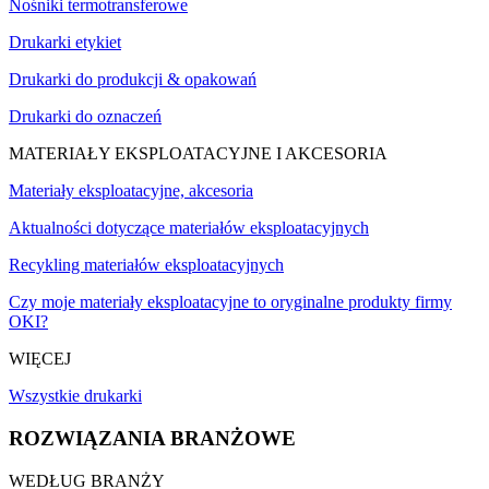
Nośniki termotransferowe
Drukarki etykiet
Drukarki do produkcji & opakowań
Drukarki do oznaczeń
MATERIAŁY EKSPLOATACYJNE I AKCESORIA
Materiały eksploatacyjne, akcesoria
Aktualności dotyczące materiałów eksploatacyjnych
Recykling materiałów eksploatacyjnych
Czy moje materiały eksploatacyjne to oryginalne produkty firmy
OKI?
WIĘCEJ
Wszystkie drukarki
ROZWIĄZANIA BRANŻOWE
WEDŁUG BRANŻY