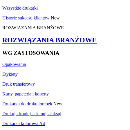
Wszystkie drukarki
Historie sukcesu klientów
New
ROZWIĄZANIA BRANŻOWE
ROZWIĄZANIA BRANŻOWE
WG ZASTOSOWANIA
Opakowania
Etykiety
Druk transferowy
Karty, papeteria i koperty
Drukarka do druku torebek
New
Drukuj - kopiuj - skanuj - faksuj
Drukarka kolorowa A4