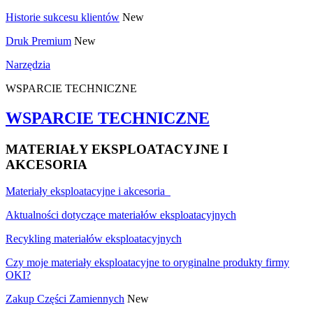
Historie sukcesu klientów
New
Druk Premium
New
Narzędzia
WSPARCIE TECHNICZNE
WSPARCIE TECHNICZNE
MATERIAŁY EKSPLOATACYJNE I
AKCESORIA
Materiały eksploatacyjne i akcesoria
Aktualności dotyczące materiałów eksploatacyjnych
Recykling materiałów eksploatacyjnych
Czy moje materiały eksploatacyjne to oryginalne produkty firmy
OKI?
Zakup Części Zamiennych
New