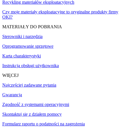
Recykling materiałów eksploatacyjnych
Czy moje materiały eksploatacyjne to oryginalne produkty firmy
OKI?
MATERIAŁY DO POBRANIA
Sterowniki i narzędzia
Oprogramowanie sprzętowe
Karta charakterystyki
Instrukcja obsługi użytkownika
WIĘCEJ
Najczęściej zadawane pytania
Gwarancja
Zgodność z systemami operacyjnymi
Skontaktuj się z działem pomocy
Formularz raportu o podatności na zagrożenia