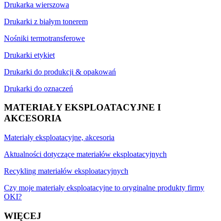
Drukarka wierszowa
Drukarki z białym tonerem
Nośniki termotransferowe
Drukarki etykiet
Drukarki do produkcji & opakowań
Drukarki do oznaczeń
MATERIAŁY EKSPLOATACYJNE I
AKCESORIA
Materiały eksploatacyjne, akcesoria
Aktualności dotyczące materiałów eksploatacyjnych
Recykling materiałów eksploatacyjnych
Czy moje materiały eksploatacyjne to oryginalne produkty firmy
OKI?
WIĘCEJ