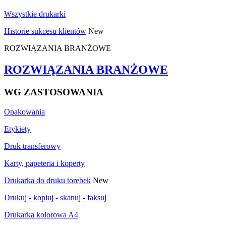
Wszystkie drukarki
Historie sukcesu klientów
New
ROZWIĄZANIA BRANŻOWE
ROZWIĄZANIA BRANŻOWE
WG ZASTOSOWANIA
Opakowania
Etykiety
Druk transferowy
Karty, papeteria i koperty
Drukarka do druku torebek
New
Drukuj - kopiuj - skanuj - faksuj
Drukarka kolorowa A4