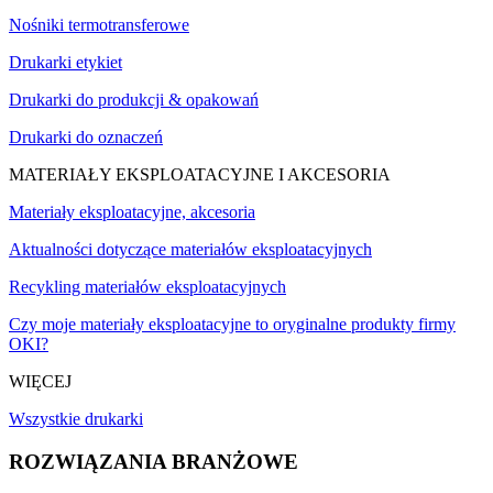
Nośniki termotransferowe
Drukarki etykiet
Drukarki do produkcji & opakowań
Drukarki do oznaczeń
MATERIAŁY EKSPLOATACYJNE I AKCESORIA
Materiały eksploatacyjne, akcesoria
Aktualności dotyczące materiałów eksploatacyjnych
Recykling materiałów eksploatacyjnych
Czy moje materiały eksploatacyjne to oryginalne produkty firmy
OKI?
WIĘCEJ
Wszystkie drukarki
ROZWIĄZANIA BRANŻOWE