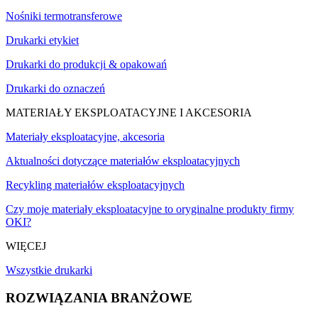
Nośniki termotransferowe
Drukarki etykiet
Drukarki do produkcji & opakowań
Drukarki do oznaczeń
MATERIAŁY EKSPLOATACYJNE I AKCESORIA
Materiały eksploatacyjne, akcesoria
Aktualności dotyczące materiałów eksploatacyjnych
Recykling materiałów eksploatacyjnych
Czy moje materiały eksploatacyjne to oryginalne produkty firmy
OKI?
WIĘCEJ
Wszystkie drukarki
ROZWIĄZANIA BRANŻOWE