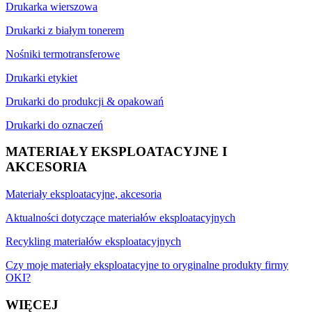
Drukarka wierszowa
Drukarki z białym tonerem
Nośniki termotransferowe
Drukarki etykiet
Drukarki do produkcji & opakowań
Drukarki do oznaczeń
MATERIAŁY EKSPLOATACYJNE I
AKCESORIA
Materiały eksploatacyjne, akcesoria
Aktualności dotyczące materiałów eksploatacyjnych
Recykling materiałów eksploatacyjnych
Czy moje materiały eksploatacyjne to oryginalne produkty firmy
OKI?
WIĘCEJ