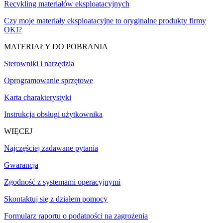
Recykling materiałów eksploatacyjnych
Czy moje materiały eksploatacyjne to oryginalne produkty firmy
OKI?
MATERIAŁY DO POBRANIA
Sterowniki i narzędzia
Oprogramowanie sprzętowe
Karta charakterystyki
Instrukcja obsługi użytkownika
WIĘCEJ
Najczęściej zadawane pytania
Gwarancja
Zgodność z systemami operacyjnymi
Skontaktuj się z działem pomocy
Formularz raportu o podatności na zagrożenia