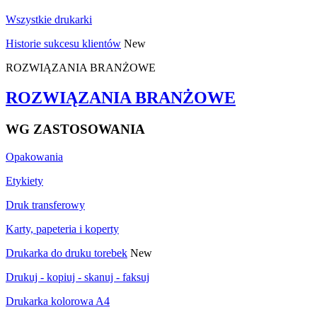
Wszystkie drukarki
Historie sukcesu klientów
New
ROZWIĄZANIA BRANŻOWE
ROZWIĄZANIA BRANŻOWE
WG ZASTOSOWANIA
Opakowania
Etykiety
Druk transferowy
Karty, papeteria i koperty
Drukarka do druku torebek
New
Drukuj - kopiuj - skanuj - faksuj
Drukarka kolorowa A4