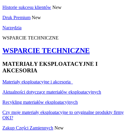
Historie sukcesu klientów
New
Druk Premium
New
Narzędzia
WSPARCIE TECHNICZNE
WSPARCIE TECHNICZNE
MATERIAŁY EKSPLOATACYJNE I
AKCESORIA
Materiały eksploatacyjne i akcesoria
Aktualności dotyczące materiałów eksploatacyjnych
Recykling materiałów eksploatacyjnych
Czy moje materiały eksploatacyjne to oryginalne produkty firmy
OKI?
Zakup Części Zamiennych
New