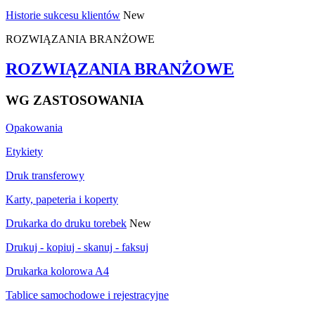
Historie sukcesu klientów
New
ROZWIĄZANIA BRANŻOWE
ROZWIĄZANIA BRANŻOWE
WG ZASTOSOWANIA
Opakowania
Etykiety
Druk transferowy
Karty, papeteria i koperty
Drukarka do druku torebek
New
Drukuj - kopiuj - skanuj - faksuj
Drukarka kolorowa A4
Tablice samochodowe i rejestracyjne