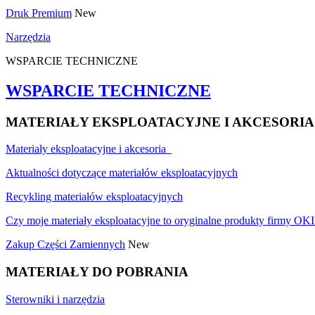
Druk Premium
New
Narzędzia
WSPARCIE TECHNICZNE
WSPARCIE TECHNICZNE
MATERIAŁY EKSPLOATACYJNE I AKCESORIA
Materiały eksploatacyjne i akcesoria
Aktualności dotyczące materiałów eksploatacyjnych
Recykling materiałów eksploatacyjnych
Czy moje materiały eksploatacyjne to oryginalne produkty firmy OKI
Zakup Części Zamiennych
New
MATERIAŁY DO POBRANIA
Sterowniki i narzędzia