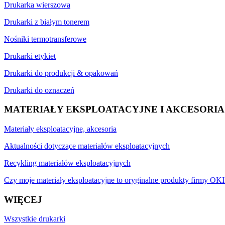
Drukarka wierszowa
Drukarki z białym tonerem
Nośniki termotransferowe
Drukarki etykiet
Drukarki do produkcji & opakowań
Drukarki do oznaczeń
MATERIAŁY EKSPLOATACYJNE I AKCESORIA
Materiały eksploatacyjne, akcesoria
Aktualności dotyczące materiałów eksploatacyjnych
Recykling materiałów eksploatacyjnych
Czy moje materiały eksploatacyjne to oryginalne produkty firmy OKI
WIĘCEJ
Wszystkie drukarki