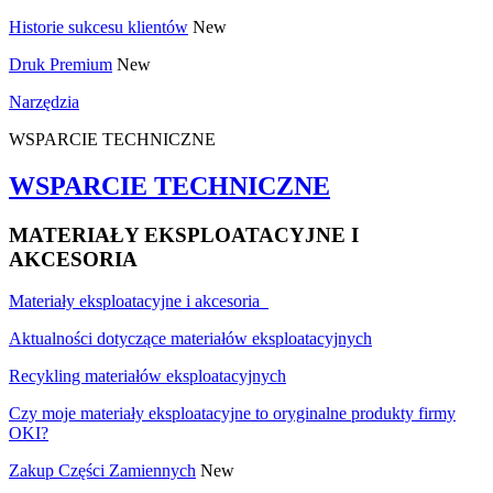
Historie sukcesu klientów
New
Druk Premium
New
Narzędzia
WSPARCIE TECHNICZNE
WSPARCIE TECHNICZNE
MATERIAŁY EKSPLOATACYJNE I
AKCESORIA
Materiały eksploatacyjne i akcesoria
Aktualności dotyczące materiałów eksploatacyjnych
Recykling materiałów eksploatacyjnych
Czy moje materiały eksploatacyjne to oryginalne produkty firmy
OKI?
Zakup Części Zamiennych
New