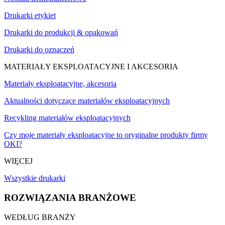
Drukarki etykiet
Drukarki do produkcji & opakowań
Drukarki do oznaczeń
MATERIAŁY EKSPLOATACYJNE I AKCESORIA
Materiały eksploatacyjne, akcesoria
Aktualności dotyczące materiałów eksploatacyjnych
Recykling materiałów eksploatacyjnych
Czy moje materiały eksploatacyjne to oryginalne produkty firmy
OKI?
WIĘCEJ
Wszystkie drukarki
ROZWIĄZANIA BRANŻOWE
WEDŁUG BRANŻY