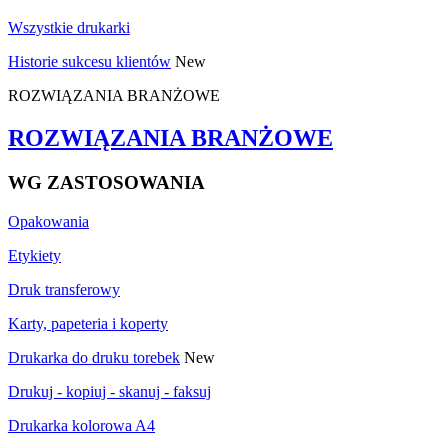
Wszystkie drukarki
Historie sukcesu klientów
New
ROZWIĄZANIA BRANŻOWE
ROZWIĄZANIA BRANŻOWE
WG ZASTOSOWANIA
Opakowania
Etykiety
Druk transferowy
Karty, papeteria i koperty
Drukarka do druku torebek
New
Drukuj - kopiuj - skanuj - faksuj
Drukarka kolorowa A4