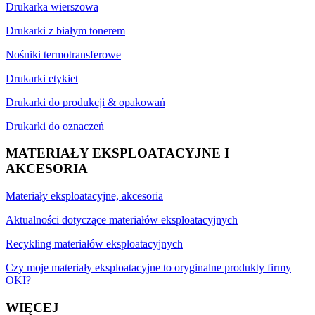
Drukarka wierszowa
Drukarki z białym tonerem
Nośniki termotransferowe
Drukarki etykiet
Drukarki do produkcji & opakowań
Drukarki do oznaczeń
MATERIAŁY EKSPLOATACYJNE I
AKCESORIA
Materiały eksploatacyjne, akcesoria
Aktualności dotyczące materiałów eksploatacyjnych
Recykling materiałów eksploatacyjnych
Czy moje materiały eksploatacyjne to oryginalne produkty firmy
OKI?
WIĘCEJ