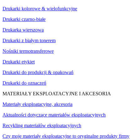
Drukarki kolorowe & wielofunkcyjne
Drukarki czarno-białe
Drukarka wierszowa
Drukarki z białym tonerem
Nośniki termotransferowe
Drukarki etykiet
Drukarki do produkcji & opakowań
Drukarki do oznaczeń
MATERIAŁY EKSPLOATACYJNE I AKCESORIA
Materiały eksploatacyjne, akcesoria
Aktualności dotyczące materiałów eksploatacyjnych
Recykling materiałów eksploatacyjnych
Czy moje materiały eksploatacyjne to oryginalne produkty firmy