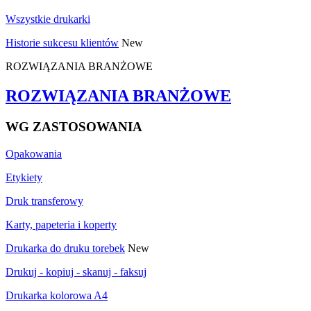
Wszystkie drukarki
Historie sukcesu klientów
New
ROZWIĄZANIA BRANŻOWE
ROZWIĄZANIA BRANŻOWE
WG ZASTOSOWANIA
Opakowania
Etykiety
Druk transferowy
Karty, papeteria i koperty
Drukarka do druku torebek
New
Drukuj - kopiuj - skanuj - faksuj
Drukarka kolorowa A4