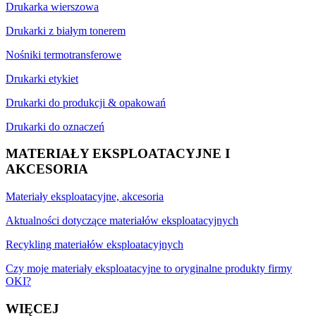
Drukarka wierszowa
Drukarki z białym tonerem
Nośniki termotransferowe
Drukarki etykiet
Drukarki do produkcji & opakowań
Drukarki do oznaczeń
MATERIAŁY EKSPLOATACYJNE I
AKCESORIA
Materiały eksploatacyjne, akcesoria
Aktualności dotyczące materiałów eksploatacyjnych
Recykling materiałów eksploatacyjnych
Czy moje materiały eksploatacyjne to oryginalne produkty firmy
OKI?
WIĘCEJ