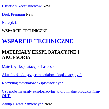
Historie sukcesu klientów
New
Druk Premium
New
Narzędzia
WSPARCIE TECHNICZNE
WSPARCIE TECHNICZNE
MATERIAŁY EKSPLOATACYJNE I
AKCESORIA
Materiały eksploatacyjne i akcesoria
Aktualności dotyczące materiałów eksploatacyjnych
Recykling materiałów eksploatacyjnych
Czy moje materiały eksploatacyjne to oryginalne produkty firmy
OKI?
Zakup Części Zamiennych
New