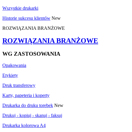
Wszystkie drukarki
Historie sukcesu klientów
New
ROZWIĄZANIA BRANŻOWE
ROZWIĄZANIA BRANŻOWE
WG ZASTOSOWANIA
Opakowania
Etykiety
Druk transferowy
Karty, papeteria i koperty
Drukarka do druku torebek
New
Drukuj - kopiuj - skanuj - faksuj
Drukarka kolorowa A4