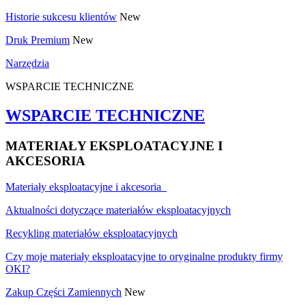
Historie sukcesu klientów
New
Druk Premium
New
Narzędzia
WSPARCIE TECHNICZNE
WSPARCIE TECHNICZNE
MATERIAŁY EKSPLOATACYJNE I
AKCESORIA
Materiały eksploatacyjne i akcesoria
Aktualności dotyczące materiałów eksploatacyjnych
Recykling materiałów eksploatacyjnych
Czy moje materiały eksploatacyjne to oryginalne produkty firmy
OKI?
Zakup Części Zamiennych
New