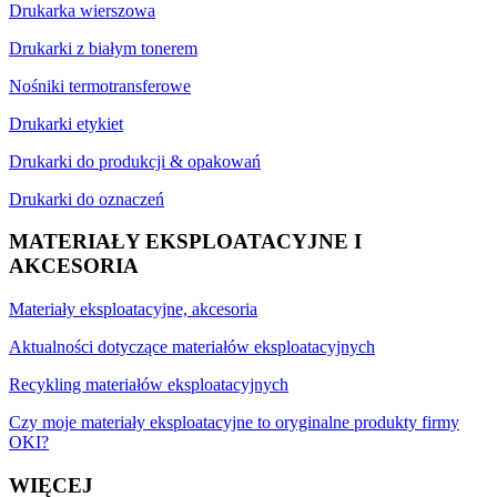
Drukarka wierszowa
Drukarki z białym tonerem
Nośniki termotransferowe
Drukarki etykiet
Drukarki do produkcji & opakowań
Drukarki do oznaczeń
MATERIAŁY EKSPLOATACYJNE I
AKCESORIA
Materiały eksploatacyjne, akcesoria
Aktualności dotyczące materiałów eksploatacyjnych
Recykling materiałów eksploatacyjnych
Czy moje materiały eksploatacyjne to oryginalne produkty firmy
OKI?
WIĘCEJ