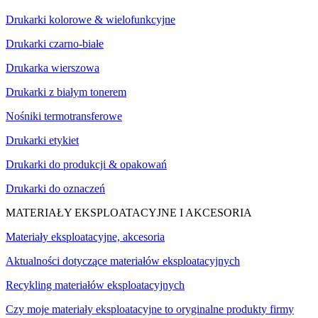
Drukarki kolorowe & wielofunkcyjne
Drukarki czarno-białe
Drukarka wierszowa
Drukarki z białym tonerem
Nośniki termotransferowe
Drukarki etykiet
Drukarki do produkcji & opakowań
Drukarki do oznaczeń
MATERIAŁY EKSPLOATACYJNE I AKCESORIA
Materiały eksploatacyjne, akcesoria
Aktualności dotyczące materiałów eksploatacyjnych
Recykling materiałów eksploatacyjnych
Czy moje materiały eksploatacyjne to oryginalne produkty firmy