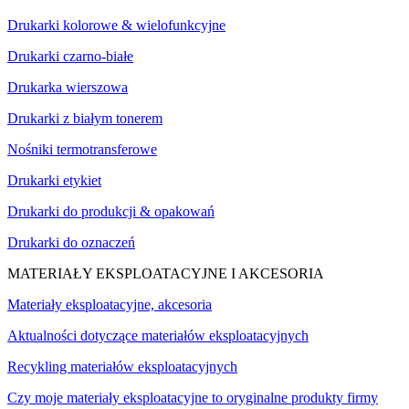
Drukarki kolorowe & wielofunkcyjne
Drukarki czarno-białe
Drukarka wierszowa
Drukarki z białym tonerem
Nośniki termotransferowe
Drukarki etykiet
Drukarki do produkcji & opakowań
Drukarki do oznaczeń
MATERIAŁY EKSPLOATACYJNE I AKCESORIA
Materiały eksploatacyjne, akcesoria
Aktualności dotyczące materiałów eksploatacyjnych
Recykling materiałów eksploatacyjnych
Czy moje materiały eksploatacyjne to oryginalne produkty firmy