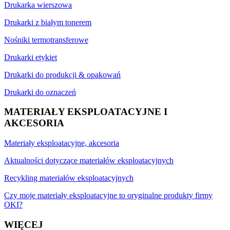
Drukarka wierszowa
Drukarki z białym tonerem
Nośniki termotransferowe
Drukarki etykiet
Drukarki do produkcji & opakowań
Drukarki do oznaczeń
MATERIAŁY EKSPLOATACYJNE I
AKCESORIA
Materiały eksploatacyjne, akcesoria
Aktualności dotyczące materiałów eksploatacyjnych
Recykling materiałów eksploatacyjnych
Czy moje materiały eksploatacyjne to oryginalne produkty firmy
OKI?
WIĘCEJ