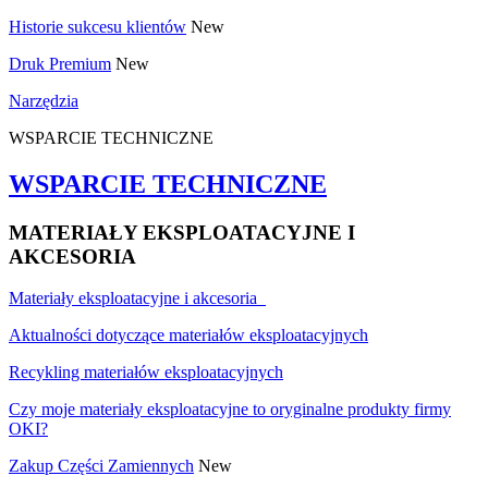
Historie sukcesu klientów
New
Druk Premium
New
Narzędzia
WSPARCIE TECHNICZNE
WSPARCIE TECHNICZNE
MATERIAŁY EKSPLOATACYJNE I
AKCESORIA
Materiały eksploatacyjne i akcesoria
Aktualności dotyczące materiałów eksploatacyjnych
Recykling materiałów eksploatacyjnych
Czy moje materiały eksploatacyjne to oryginalne produkty firmy
OKI?
Zakup Części Zamiennych
New