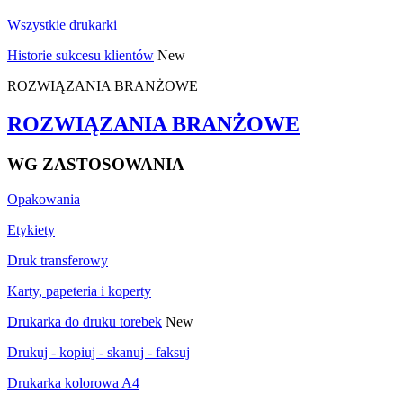
Wszystkie drukarki
Historie sukcesu klientów
New
ROZWIĄZANIA BRANŻOWE
ROZWIĄZANIA BRANŻOWE
WG ZASTOSOWANIA
Opakowania
Etykiety
Druk transferowy
Karty, papeteria i koperty
Drukarka do druku torebek
New
Drukuj - kopiuj - skanuj - faksuj
Drukarka kolorowa A4