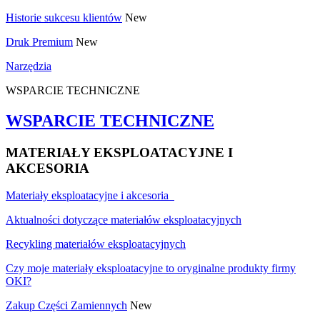
Historie sukcesu klientów
New
Druk Premium
New
Narzędzia
WSPARCIE TECHNICZNE
WSPARCIE TECHNICZNE
MATERIAŁY EKSPLOATACYJNE I
AKCESORIA
Materiały eksploatacyjne i akcesoria
Aktualności dotyczące materiałów eksploatacyjnych
Recykling materiałów eksploatacyjnych
Czy moje materiały eksploatacyjne to oryginalne produkty firmy
OKI?
Zakup Części Zamiennych
New