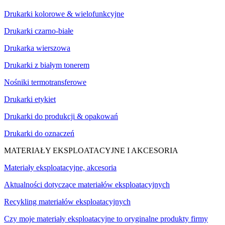
Drukarki kolorowe & wielofunkcyjne
Drukarki czarno-białe
Drukarka wierszowa
Drukarki z białym tonerem
Nośniki termotransferowe
Drukarki etykiet
Drukarki do produkcji & opakowań
Drukarki do oznaczeń
MATERIAŁY EKSPLOATACYJNE I AKCESORIA
Materiały eksploatacyjne, akcesoria
Aktualności dotyczące materiałów eksploatacyjnych
Recykling materiałów eksploatacyjnych
Czy moje materiały eksploatacyjne to oryginalne produkty firmy