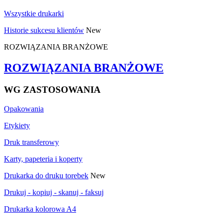
Wszystkie drukarki
Historie sukcesu klientów
New
ROZWIĄZANIA BRANŻOWE
ROZWIĄZANIA BRANŻOWE
WG ZASTOSOWANIA
Opakowania
Etykiety
Druk transferowy
Karty, papeteria i koperty
Drukarka do druku torebek
New
Drukuj - kopiuj - skanuj - faksuj
Drukarka kolorowa A4