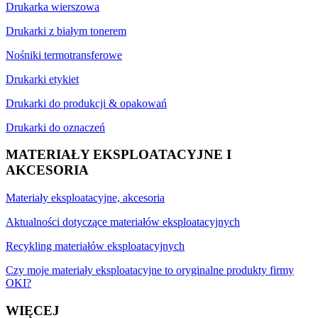
Drukarka wierszowa
Drukarki z białym tonerem
Nośniki termotransferowe
Drukarki etykiet
Drukarki do produkcji & opakowań
Drukarki do oznaczeń
MATERIAŁY EKSPLOATACYJNE I
AKCESORIA
Materiały eksploatacyjne, akcesoria
Aktualności dotyczące materiałów eksploatacyjnych
Recykling materiałów eksploatacyjnych
Czy moje materiały eksploatacyjne to oryginalne produkty firmy
OKI?
WIĘCEJ