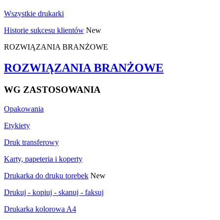
Wszystkie drukarki
Historie sukcesu klientów
New
ROZWIĄZANIA BRANŻOWE
ROZWIĄZANIA BRANŻOWE
WG ZASTOSOWANIA
Opakowania
Etykiety
Druk transferowy
Karty, papeteria i koperty
Drukarka do druku torebek
New
Drukuj - kopiuj - skanuj - faksuj
Drukarka kolorowa A4