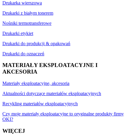
Drukarka wierszowa
Drukarki z białym tonerem
Nośniki termotransferowe
Drukarki etykiet
Drukarki do produkcji & opakowań
Drukarki do oznaczeń
MATERIAŁY EKSPLOATACYJNE I
AKCESORIA
Materiały eksploatacyjne, akcesoria
Aktualności dotyczące materiałów eksploatacyjnych
Recykling materiałów eksploatacyjnych
Czy moje materiały eksploatacyjne to oryginalne produkty firmy
OKI?
WIĘCEJ