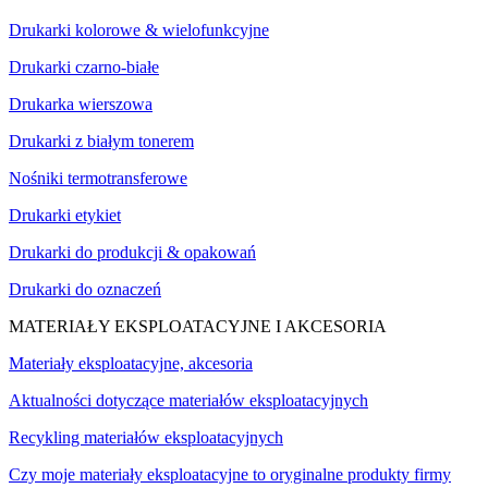
Drukarki kolorowe & wielofunkcyjne
Drukarki czarno-białe
Drukarka wierszowa
Drukarki z białym tonerem
Nośniki termotransferowe
Drukarki etykiet
Drukarki do produkcji & opakowań
Drukarki do oznaczeń
MATERIAŁY EKSPLOATACYJNE I AKCESORIA
Materiały eksploatacyjne, akcesoria
Aktualności dotyczące materiałów eksploatacyjnych
Recykling materiałów eksploatacyjnych
Czy moje materiały eksploatacyjne to oryginalne produkty firmy