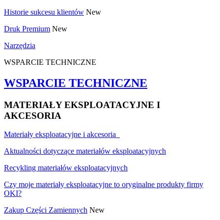
Historie sukcesu klientów
New
Druk Premium
New
Narzędzia
WSPARCIE TECHNICZNE
WSPARCIE TECHNICZNE
MATERIAŁY EKSPLOATACYJNE I
AKCESORIA
Materiały eksploatacyjne i akcesoria
Aktualności dotyczące materiałów eksploatacyjnych
Recykling materiałów eksploatacyjnych
Czy moje materiały eksploatacyjne to oryginalne produkty firmy
OKI?
Zakup Części Zamiennych
New