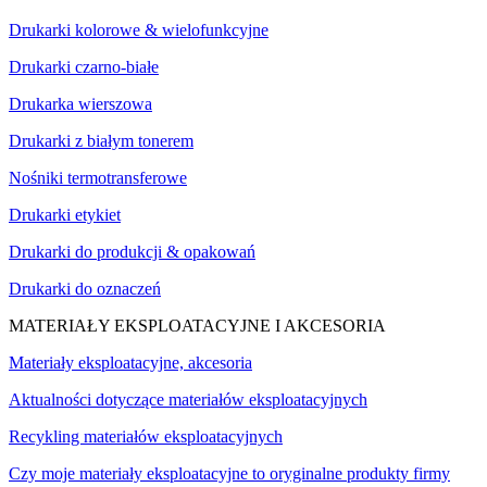
Drukarki kolorowe & wielofunkcyjne
Drukarki czarno-białe
Drukarka wierszowa
Drukarki z białym tonerem
Nośniki termotransferowe
Drukarki etykiet
Drukarki do produkcji & opakowań
Drukarki do oznaczeń
MATERIAŁY EKSPLOATACYJNE I AKCESORIA
Materiały eksploatacyjne, akcesoria
Aktualności dotyczące materiałów eksploatacyjnych
Recykling materiałów eksploatacyjnych
Czy moje materiały eksploatacyjne to oryginalne produkty firmy