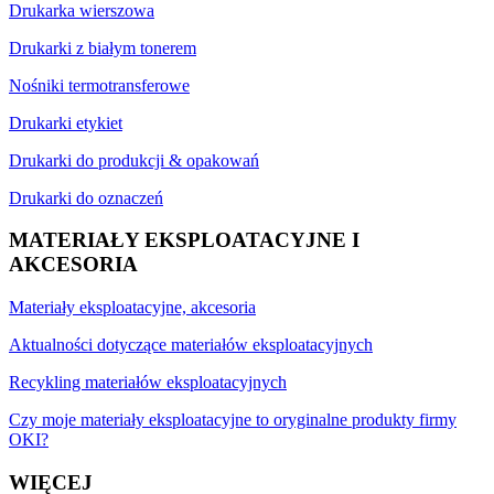
Drukarka wierszowa
Drukarki z białym tonerem
Nośniki termotransferowe
Drukarki etykiet
Drukarki do produkcji & opakowań
Drukarki do oznaczeń
MATERIAŁY EKSPLOATACYJNE I
AKCESORIA
Materiały eksploatacyjne, akcesoria
Aktualności dotyczące materiałów eksploatacyjnych
Recykling materiałów eksploatacyjnych
Czy moje materiały eksploatacyjne to oryginalne produkty firmy
OKI?
WIĘCEJ