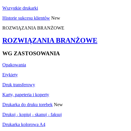
Wszystkie drukarki
Historie sukcesu klientów
New
ROZWIĄZANIA BRANŻOWE
ROZWIĄZANIA BRANŻOWE
WG ZASTOSOWANIA
Opakowania
Etykiety
Druk transferowy
Karty, papeteria i koperty
Drukarka do druku torebek
New
Drukuj - kopiuj - skanuj - faksuj
Drukarka kolorowa A4