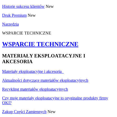
Historie sukcesu klientów
New
Druk Premium
New
Narzędzia
WSPARCIE TECHNICZNE
WSPARCIE TECHNICZNE
MATERIAŁY EKSPLOATACYJNE I
AKCESORIA
Materiały eksploatacyjne i akcesoria
Aktualności dotyczące materiałów eksploatacyjnych
Recykling materiałów eksploatacyjnych
Czy moje materiały eksploatacyjne to oryginalne produkty firmy
OKI?
Zakup Części Zamiennych
New