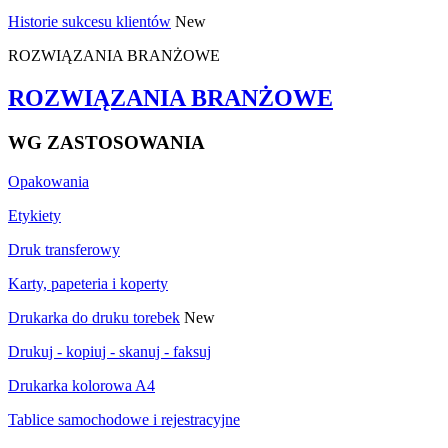
Historie sukcesu klientów
New
ROZWIĄZANIA BRANŻOWE
ROZWIĄZANIA BRANŻOWE
WG ZASTOSOWANIA
Opakowania
Etykiety
Druk transferowy
Karty, papeteria i koperty
Drukarka do druku torebek
New
Drukuj - kopiuj - skanuj - faksuj
Drukarka kolorowa A4
Tablice samochodowe i rejestracyjne