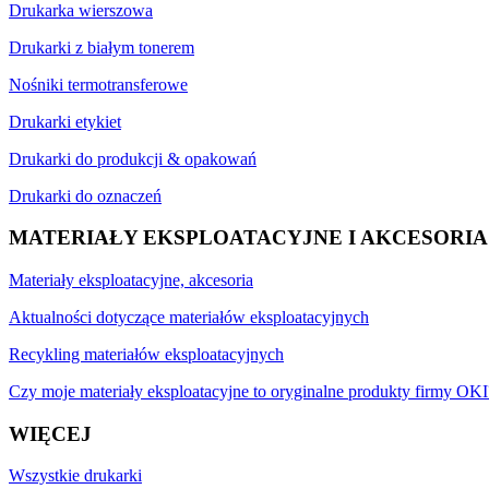
Drukarka wierszowa
Drukarki z białym tonerem
Nośniki termotransferowe
Drukarki etykiet
Drukarki do produkcji & opakowań
Drukarki do oznaczeń
MATERIAŁY EKSPLOATACYJNE I AKCESORIA
Materiały eksploatacyjne, akcesoria
Aktualności dotyczące materiałów eksploatacyjnych
Recykling materiałów eksploatacyjnych
Czy moje materiały eksploatacyjne to oryginalne produkty firmy OKI
WIĘCEJ
Wszystkie drukarki