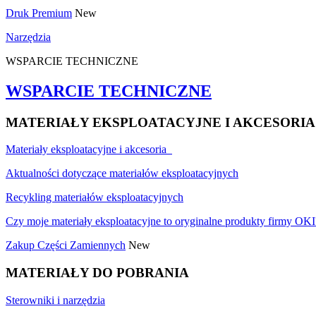
Druk Premium
New
Narzędzia
WSPARCIE TECHNICZNE
WSPARCIE TECHNICZNE
MATERIAŁY EKSPLOATACYJNE I AKCESORIA
Materiały eksploatacyjne i akcesoria
Aktualności dotyczące materiałów eksploatacyjnych
Recykling materiałów eksploatacyjnych
Czy moje materiały eksploatacyjne to oryginalne produkty firmy OKI
Zakup Części Zamiennych
New
MATERIAŁY DO POBRANIA
Sterowniki i narzędzia