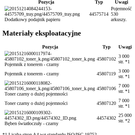
Pozycja
Typ
Uwagi
Pojemność
44575714
530
Dodatkowy podajnik papieru
arkuszy.
Materiały eksploatacyjne
Pozycja
Typ
Uwagi
3 000
45807102
str. *1
Pojemnik z tonerem - czarny
3 000
Pojemnik z tonerem - czarny
45807119
str. *1
7 000
45807106
str. *1
Toner czarny o dużej pojemności
7 000
Toner czarny o dużej pojemności
45807120
str. *1
25 000
44574302
str. *2
Bęben światłoczuły - czarny
*1 Liczba stron A4 wg standardu ISO/ISC 19752.