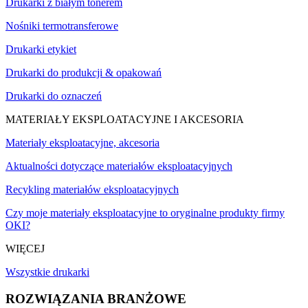
Drukarki z białym tonerem
Nośniki termotransferowe
Drukarki etykiet
Drukarki do produkcji & opakowań
Drukarki do oznaczeń
MATERIAŁY EKSPLOATACYJNE I AKCESORIA
Materiały eksploatacyjne, akcesoria
Aktualności dotyczące materiałów eksploatacyjnych
Recykling materiałów eksploatacyjnych
Czy moje materiały eksploatacyjne to oryginalne produkty firmy
OKI?
WIĘCEJ
Wszystkie drukarki
ROZWIĄZANIA BRANŻOWE