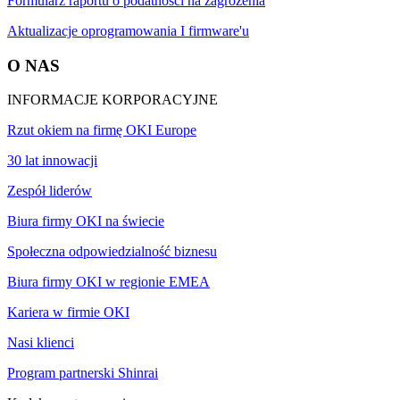
Formularz raportu o podatności na zagrożenia
Aktualizacje oprogramowania I firmware'u
O NAS
INFORMACJE KORPORACYJNE
Rzut okiem na firmę OKI Europe
30 lat innowacji
Zespół liderów
Biura firmy OKI na świecie
Społeczna odpowiedzialność biznesu
Biura firmy OKI w regionie EMEA
Kariera w firmie OKI
Nasi klienci
Program partnerski Shinrai