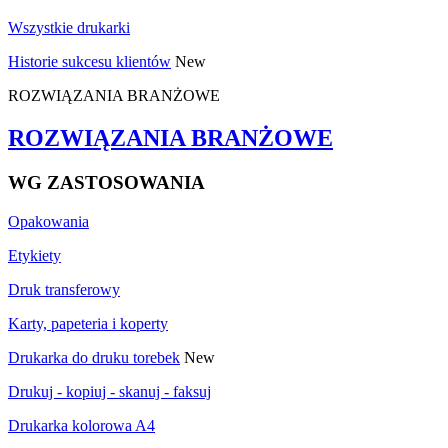
Wszystkie drukarki
Historie sukcesu klientów
New
ROZWIĄZANIA BRANŻOWE
ROZWIĄZANIA BRANŻOWE
WG ZASTOSOWANIA
Opakowania
Etykiety
Druk transferowy
Karty, papeteria i koperty
Drukarka do druku torebek
New
Drukuj - kopiuj - skanuj - faksuj
Drukarka kolorowa A4