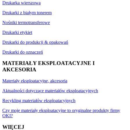
Drukarka wierszowa
Drukarki z białym tonerem
Nośniki termotransferowe
Drukarki etykiet
Drukarki do produkcji & opakowań
Drukarki do oznaczeń
MATERIAŁY EKSPLOATACYJNE I
AKCESORIA
Materiały eksploatacyjne, akcesoria
Aktualności dotyczące materiałów eksploatacyjnych
Recykling materiałów eksploatacyjnych
Czy moje materiały eksploatacyjne to oryginalne produkty firmy
OKI?
WIĘCEJ