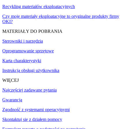
Recykling materiałów eksploatacyjnych
Czy moje materiały eksploatacyjne to oryginalne produkty firmy
OKI?
MATERIAŁY DO POBRANIA
Sterowniki i narzędzia
Oprogramowanie sprzętowe
Karta charakterystyki
Instrukcja obsługi użytkownika
WIĘCEJ
Najczęściej zadawane pytania
Gwarancja
Zgodność z systemami operacyjnymi
Skontaktuj się z działem pomocy