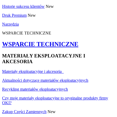
Historie sukcesu klientów
New
Druk Premium
New
Narzędzia
WSPARCIE TECHNICZNE
WSPARCIE TECHNICZNE
MATERIAŁY EKSPLOATACYJNE I
AKCESORIA
Materiały eksploatacyjne i akcesoria
Aktualności dotyczące materiałów eksploatacyjnych
Recykling materiałów eksploatacyjnych
Czy moje materiały eksploatacyjne to oryginalne produkty firmy
OKI?
Zakup Części Zamiennych
New