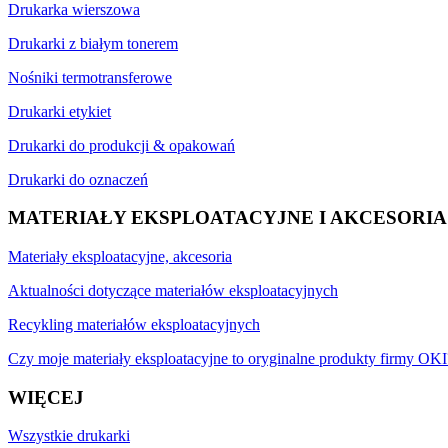
Drukarka wierszowa
Drukarki z białym tonerem
Nośniki termotransferowe
Drukarki etykiet
Drukarki do produkcji & opakowań
Drukarki do oznaczeń
MATERIAŁY EKSPLOATACYJNE I AKCESORIA
Materiały eksploatacyjne, akcesoria
Aktualności dotyczące materiałów eksploatacyjnych
Recykling materiałów eksploatacyjnych
Czy moje materiały eksploatacyjne to oryginalne produkty firmy OKI
WIĘCEJ
Wszystkie drukarki