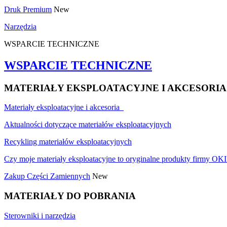
Druk Premium
New
Narzędzia
WSPARCIE TECHNICZNE
WSPARCIE TECHNICZNE
MATERIAŁY EKSPLOATACYJNE I AKCESORIA
Materiały eksploatacyjne i akcesoria
Aktualności dotyczące materiałów eksploatacyjnych
Recykling materiałów eksploatacyjnych
Czy moje materiały eksploatacyjne to oryginalne produkty firmy OKI
Zakup Części Zamiennych
New
MATERIAŁY DO POBRANIA
Sterowniki i narzędzia