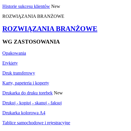
Historie sukcesu klientów
New
ROZWIĄZANIA BRANŻOWE
ROZWIĄZANIA BRANŻOWE
WG ZASTOSOWANIA
Opakowania
Etykiety
Druk transferowy
Karty, papeteria i koperty
Drukarka do druku torebek
New
Drukuj - kopiuj - skanuj - faksuj
Drukarka kolorowa A4
Tablice samochodowe i rejestracyjne