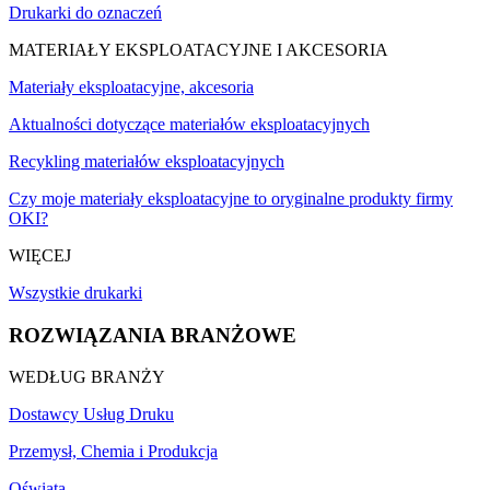
Drukarki do oznaczeń
MATERIAŁY EKSPLOATACYJNE I AKCESORIA
Materiały eksploatacyjne, akcesoria
Aktualności dotyczące materiałów eksploatacyjnych
Recykling materiałów eksploatacyjnych
Czy moje materiały eksploatacyjne to oryginalne produkty firmy
OKI?
WIĘCEJ
Wszystkie drukarki
ROZWIĄZANIA BRANŻOWE
WEDŁUG BRANŻY
Dostawcy Usług Druku
Przemysł, Chemia i Produkcja
Oświata