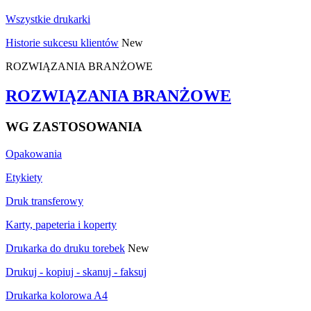
Wszystkie drukarki
Historie sukcesu klientów
New
ROZWIĄZANIA BRANŻOWE
ROZWIĄZANIA BRANŻOWE
WG ZASTOSOWANIA
Opakowania
Etykiety
Druk transferowy
Karty, papeteria i koperty
Drukarka do druku torebek
New
Drukuj - kopiuj - skanuj - faksuj
Drukarka kolorowa A4