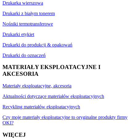
Drukarka wierszowa
Drukarki z białym tonerem
Nośniki termotransferowe
Drukarki etykiet
Drukarki do produkcji & opakowań
Drukarki do oznaczeń
MATERIAŁY EKSPLOATACYJNE I
AKCESORIA
Materiały eksploatacyjne, akcesoria
Aktualności dotyczące materiałów eksploatacyjnych
Recykling materiałów eksploatacyjnych
Czy moje materiały eksploatacyjne to oryginalne produkty firmy
OKI?
WIĘCEJ