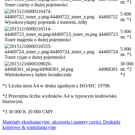
str. *1
Toner czarny o dużej pojemności
5 000
44469722
str. *1
Wysokowydajny pojemnik z tonerem, żółty
5 000
44469723
str. *1
Toner magenta o dużej pojemności
5 000
44469724
str. *1
Toner cyjan o dużej pojemności
30 000
44968301
str. *2
Wielokolorowy bęben światłoczuły
*3
*1 Liczba stron A4 w druku zgodnym z ISO/ISC 19798.
*2 Przeciętna liczba wydruków A4 w typowym środowisku
biurowym.
*3 30 000 K 20 000 CMY
Materiały eksploatacyjne, akcesoria i numery części: Drukarki
kolorowe & wielofunkcyjne