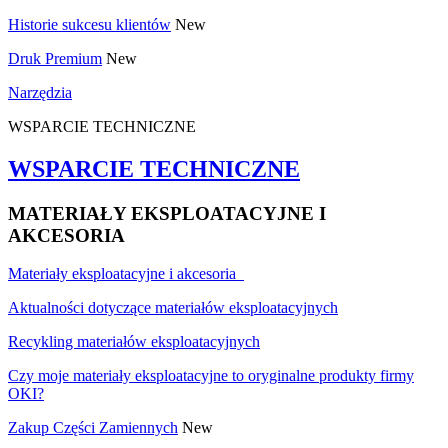
Historie sukcesu klientów
New
Druk Premium
New
Narzędzia
WSPARCIE TECHNICZNE
WSPARCIE TECHNICZNE
MATERIAŁY EKSPLOATACYJNE I
AKCESORIA
Materiały eksploatacyjne i akcesoria
Aktualności dotyczące materiałów eksploatacyjnych
Recykling materiałów eksploatacyjnych
Czy moje materiały eksploatacyjne to oryginalne produkty firmy
OKI?
Zakup Części Zamiennych
New