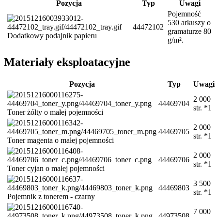
Pozycja
Typ
Uwagi
Pojemność
530 arkuszy o
44472102
gramaturze 80
Dodatkowy podajnik papieru
g/m².
Materiały eksploatacyjne
Pozycja
Typ
Uwagi
2 000
44469704
str. *1
Toner żółty o małej pojemności
2 000
44469705
str. *1
Toner magenta o małej pojemności
2 000
44469706
str. *1
Toner cyjan o małej pojemności
3 500
44469803
str. *1
Pojemnik z tonerem - czarny
7 000
44973508