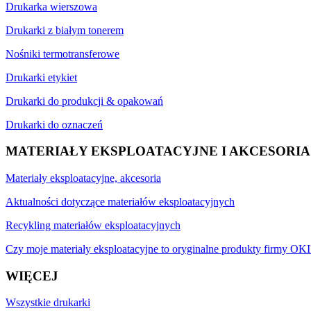
Drukarka wierszowa
Drukarki z białym tonerem
Nośniki termotransferowe
Drukarki etykiet
Drukarki do produkcji & opakowań
Drukarki do oznaczeń
MATERIAŁY EKSPLOATACYJNE I AKCESORIA
Materiały eksploatacyjne, akcesoria
Aktualności dotyczące materiałów eksploatacyjnych
Recykling materiałów eksploatacyjnych
Czy moje materiały eksploatacyjne to oryginalne produkty firmy OKI
WIĘCEJ
Wszystkie drukarki