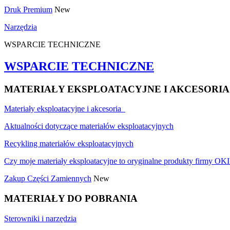
Druk Premium
New
Narzędzia
WSPARCIE TECHNICZNE
WSPARCIE TECHNICZNE
MATERIAŁY EKSPLOATACYJNE I AKCESORIA
Materiały eksploatacyjne i akcesoria
Aktualności dotyczące materiałów eksploatacyjnych
Recykling materiałów eksploatacyjnych
Czy moje materiały eksploatacyjne to oryginalne produkty firmy OKI
Zakup Części Zamiennych
New
MATERIAŁY DO POBRANIA
Sterowniki i narzędzia