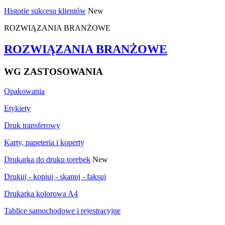
Historie sukcesu klientów
New
ROZWIĄZANIA BRANŻOWE
ROZWIĄZANIA BRANŻOWE
WG ZASTOSOWANIA
Opakowania
Etykiety
Druk transferowy
Karty, papeteria i koperty
Drukarka do druku torebek
New
Drukuj - kopiuj - skanuj - faksuj
Drukarka kolorowa A4
Tablice samochodowe i rejestracyjne