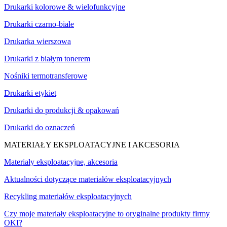
Drukarki kolorowe & wielofunkcyjne
Drukarki czarno-białe
Drukarka wierszowa
Drukarki z białym tonerem
Nośniki termotransferowe
Drukarki etykiet
Drukarki do produkcji & opakowań
Drukarki do oznaczeń
MATERIAŁY EKSPLOATACYJNE I AKCESORIA
Materiały eksploatacyjne, akcesoria
Aktualności dotyczące materiałów eksploatacyjnych
Recykling materiałów eksploatacyjnych
Czy moje materiały eksploatacyjne to oryginalne produkty firmy
OKI?