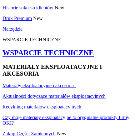
Historie sukcesu klientów
New
Druk Premium
New
Narzędzia
WSPARCIE TECHNICZNE
WSPARCIE TECHNICZNE
MATERIAŁY EKSPLOATACYJNE I
AKCESORIA
Materiały eksploatacyjne i akcesoria
Aktualności dotyczące materiałów eksploatacyjnych
Recykling materiałów eksploatacyjnych
Czy moje materiały eksploatacyjne to oryginalne produkty firmy
OKI?
Zakup Części Zamiennych
New