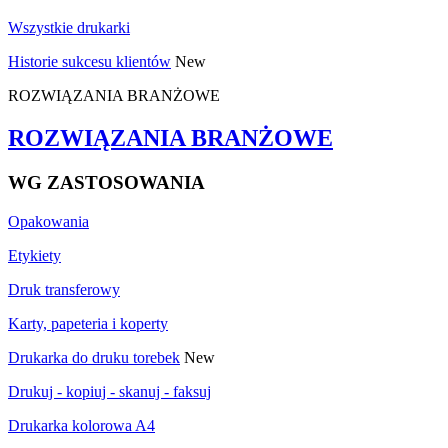
Wszystkie drukarki
Historie sukcesu klientów
New
ROZWIĄZANIA BRANŻOWE
ROZWIĄZANIA BRANŻOWE
WG ZASTOSOWANIA
Opakowania
Etykiety
Druk transferowy
Karty, papeteria i koperty
Drukarka do druku torebek
New
Drukuj - kopiuj - skanuj - faksuj
Drukarka kolorowa A4