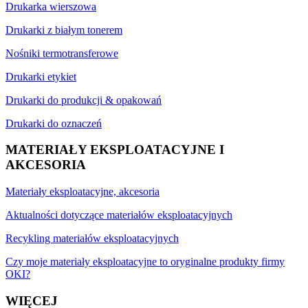
Drukarka wierszowa
Drukarki z białym tonerem
Nośniki termotransferowe
Drukarki etykiet
Drukarki do produkcji & opakowań
Drukarki do oznaczeń
MATERIAŁY EKSPLOATACYJNE I
AKCESORIA
Materiały eksploatacyjne, akcesoria
Aktualności dotyczące materiałów eksploatacyjnych
Recykling materiałów eksploatacyjnych
Czy moje materiały eksploatacyjne to oryginalne produkty firmy
OKI?
WIĘCEJ