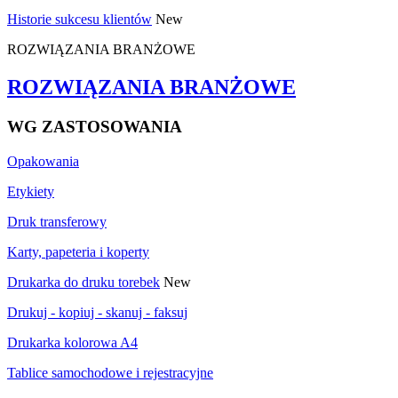
Historie sukcesu klientów
New
ROZWIĄZANIA BRANŻOWE
ROZWIĄZANIA BRANŻOWE
WG ZASTOSOWANIA
Opakowania
Etykiety
Druk transferowy
Karty, papeteria i koperty
Drukarka do druku torebek
New
Drukuj - kopiuj - skanuj - faksuj
Drukarka kolorowa A4
Tablice samochodowe i rejestracyjne