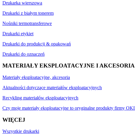
Drukarka wierszowa
Drukarki z białym tonerem
Nośniki termotransferowe
Drukarki etykiet
Drukarki do produkcji & opakowań
Drukarki do oznaczeń
MATERIAŁY EKSPLOATACYJNE I AKCESORIA
Materiały eksploatacyjne, akcesoria
Aktualności dotyczące materiałów eksploatacyjnych
Recykling materiałów eksploatacyjnych
Czy moje materiały eksploatacyjne to oryginalne produkty firmy OKI
WIĘCEJ
Wszystkie drukarki