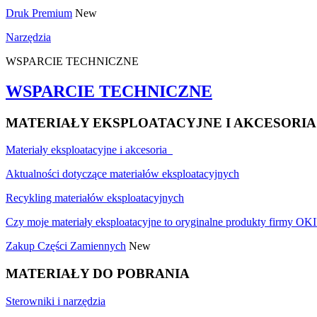
Druk Premium
New
Narzędzia
WSPARCIE TECHNICZNE
WSPARCIE TECHNICZNE
MATERIAŁY EKSPLOATACYJNE I AKCESORIA
Materiały eksploatacyjne i akcesoria
Aktualności dotyczące materiałów eksploatacyjnych
Recykling materiałów eksploatacyjnych
Czy moje materiały eksploatacyjne to oryginalne produkty firmy OKI
Zakup Części Zamiennych
New
MATERIAŁY DO POBRANIA
Sterowniki i narzędzia