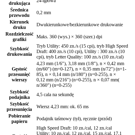
24-igłowa
drukująca
Średnica
0,2 mm
przewodu
Kierunek
Dwukierunkowe/bezkierunkowe drukowanie
druku
Rozdzielczość
Maks. 360 (wys.) × 360 (szer.) dpi
grafiki
Tryb Utility: 450 zn./s (15 cpi), tryb High Speed
Szybkość
Draft: 400 zn./s (10 cpi), Utility : 300 zn./s (10
drukowania
cpi), tryb Letter Quality: 100 zn./s (10 zn./cal)
4,23 mm (1/6"), 3,18 mm (1/8"), n × 0,42 mm
Gęstość
(m/60") (m=0-127), n × 0,35 mm (n/72") (n=1-
przesunięć
85), n × 0,14 mm (n/180") (n=0-255), n ×
wierszy
0,12 mm (n/216") (n=0-255), n × 0,07 mm(
n/360") (n=0-255)
Szybkość
4,5 cala na sekundę
podajnika
Szybkość
Wiersz 4,23 mm: ok. 65 ms
przesunięcia
Pobieranie
Podajnik taśmowy (tył), ręcznie (przód)
papieru
High Speed Draft: 10 zn./cal, 12 zn./cal
Utility: 10 zn./cal, 12 zn./cal, 15 zn./cal, 17,1