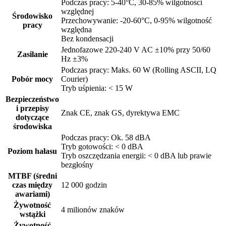
Podczas pracy: 5-40°C, 30-85% wilgotności
względnej
Środowisko
Przechowywanie: -20-60°C, 0-95% wilgotność
pracy
względna
Bez kondensacji
Jednofazowe 220-240 V AC ±10% przy 50/60
Zasilanie
Hz ±3%
Podczas pracy: Maks. 60 W (Rolling ASCII, LQ
Pobór mocy
Courier)
Tryb uśpienia: < 15 W
Bezpieczeństwo
i przepisy
Znak CE, znak GS, dyrektywa EMC
dotyczące
środowiska
Podczas pracy: Ok. 58 dBA
Tryb gotowości: < 0 dBA
Poziom hałasu
Tryb oszczędzania energii: < 0 dBA lub prawie
bezgłośny
MTBF (średni
czas między
12 000 godzin
awariami)
Żywotność
4 milionów znaków
wstążki
Żywotność