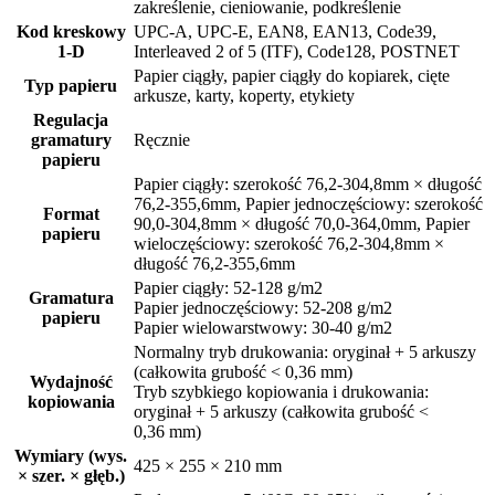
zakreślenie, cieniowanie, podkreślenie
Kod kreskowy
UPC-A, UPC-E, EAN8, EAN13, Code39,
1-D
Interleaved 2 of 5 (ITF), Code128, POSTNET
Papier ciągły, papier ciągły do kopiarek, cięte
Typ papieru
arkusze, karty, koperty, etykiety
Regulacja
gramatury
Ręcznie
papieru
Papier ciągły: szerokość 76,2-304,8mm × długość
76,2-355,6mm, Papier jednoczęściowy: szerokość
Format
90,0-304,8mm × długość 70,0-364,0mm, Papier
papieru
wieloczęściowy: szerokość 76,2-304,8mm ×
długość 76,2-355,6mm
Papier ciągły: 52-128 g/m2
Gramatura
Papier jednoczęściowy: 52-208 g/m2
papieru
Papier wielowarstwowy: 30-40 g/m2
Normalny tryb drukowania: oryginał + 5 arkuszy
(całkowita grubość < 0,36 mm)
Wydajność
Tryb szybkiego kopiowania i drukowania:
kopiowania
oryginał + 5 arkuszy (całkowita grubość <
0,36 mm)
Wymiary (wys.
425 × 255 × 210 mm
× szer. × głęb.)