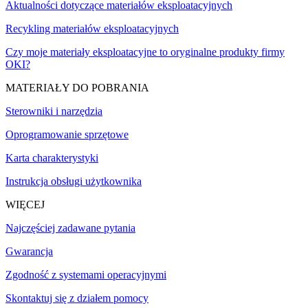
Aktualności dotyczące materiałów eksploatacyjnych
Recykling materiałów eksploatacyjnych
Czy moje materiały eksploatacyjne to oryginalne produkty firmy
OKI?
MATERIAŁY DO POBRANIA
Sterowniki i narzędzia
Oprogramowanie sprzętowe
Karta charakterystyki
Instrukcja obsługi użytkownika
WIĘCEJ
Najczęściej zadawane pytania
Gwarancja
Zgodność z systemami operacyjnymi
Skontaktuj się z działem pomocy