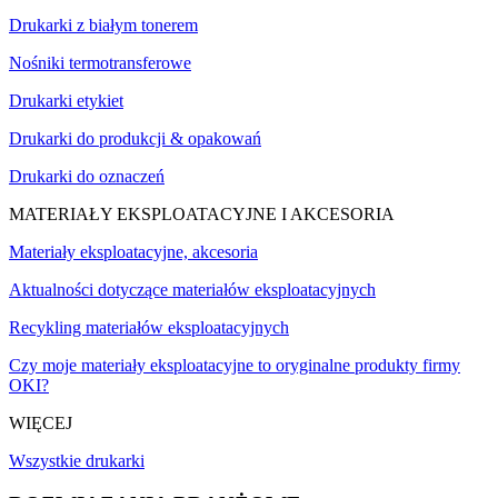
Drukarki z białym tonerem
Nośniki termotransferowe
Drukarki etykiet
Drukarki do produkcji & opakowań
Drukarki do oznaczeń
MATERIAŁY EKSPLOATACYJNE I AKCESORIA
Materiały eksploatacyjne, akcesoria
Aktualności dotyczące materiałów eksploatacyjnych
Recykling materiałów eksploatacyjnych
Czy moje materiały eksploatacyjne to oryginalne produkty firmy
OKI?
WIĘCEJ
Wszystkie drukarki