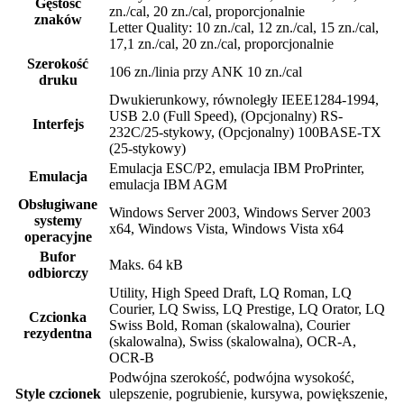
Gęstość
zn./cal, 20 zn./cal, proporcjonalnie
znaków
Letter Quality: 10 zn./cal, 12 zn./cal, 15 zn./cal,
17,1 zn./cal, 20 zn./cal, proporcjonalnie
Szerokość
106 zn./linia przy ANK 10 zn./cal
druku
Dwukierunkowy, równoległy IEEE1284-1994,
USB 2.0 (Full Speed), (Opcjonalny) RS-
Interfejs
232C/25-stykowy, (Opcjonalny) 100BASE-TX
(25-stykowy)
Emulacja ESC/P2, emulacja IBM ProPrinter,
Emulacja
emulacja IBM AGM
Obsługiwane
Windows Server 2003, Windows Server 2003
systemy
x64, Windows Vista, Windows Vista x64
operacyjne
Bufor
Maks. 64 kB
odbiorczy
Utility, High Speed Draft, LQ Roman, LQ
Courier, LQ Swiss, LQ Prestige, LQ Orator, LQ
Czcionka
Swiss Bold, Roman (skalowalna), Courier
rezydentna
(skalowalna), Swiss (skalowalna), OCR-A,
OCR-B
Podwójna szerokość, podwójna wysokość,
Style czcionek
ulepszenie, pogrubienie, kursywa, powiększenie,