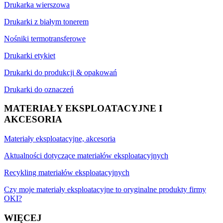
Drukarka wierszowa
Drukarki z białym tonerem
Nośniki termotransferowe
Drukarki etykiet
Drukarki do produkcji & opakowań
Drukarki do oznaczeń
MATERIAŁY EKSPLOATACYJNE I
AKCESORIA
Materiały eksploatacyjne, akcesoria
Aktualności dotyczące materiałów eksploatacyjnych
Recykling materiałów eksploatacyjnych
Czy moje materiały eksploatacyjne to oryginalne produkty firmy
OKI?
WIĘCEJ