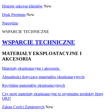
Historie sukcesu klientów
New
Druk Premium
New
Narzędzia
WSPARCIE TECHNICZNE
WSPARCIE TECHNICZNE
MATERIAŁY EKSPLOATACYJNE I
AKCESORIA
Materiały eksploatacyjne i akcesoria
Aktualności dotyczące materiałów eksploatacyjnych
Recykling materiałów eksploatacyjnych
Czy moje materiały eksploatacyjne to oryginalne produkty firmy
OKI?
Zakup Części Zamiennych
New