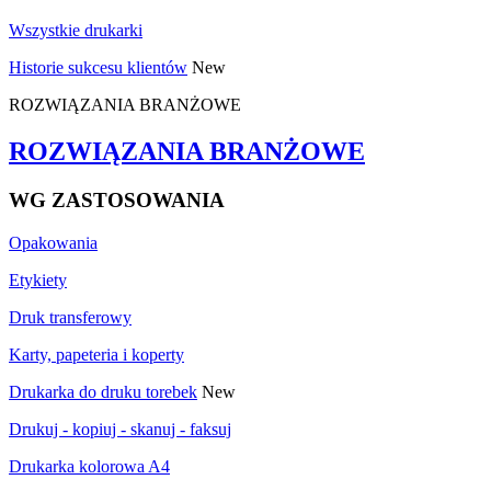
Wszystkie drukarki
Historie sukcesu klientów
New
ROZWIĄZANIA BRANŻOWE
ROZWIĄZANIA BRANŻOWE
WG ZASTOSOWANIA
Opakowania
Etykiety
Druk transferowy
Karty, papeteria i koperty
Drukarka do druku torebek
New
Drukuj - kopiuj - skanuj - faksuj
Drukarka kolorowa A4