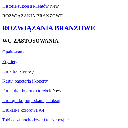
Historie sukcesu klientów
New
ROZWIĄZANIA BRANŻOWE
ROZWIĄZANIA BRANŻOWE
WG ZASTOSOWANIA
Opakowania
Etykiety
Druk transferowy
Karty, papeteria i koperty
Drukarka do druku torebek
New
Drukuj - kopiuj - skanuj - faksuj
Drukarka kolorowa A4
Tablice samochodowe i rejestracyjne