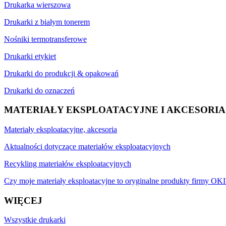
Drukarka wierszowa
Drukarki z białym tonerem
Nośniki termotransferowe
Drukarki etykiet
Drukarki do produkcji & opakowań
Drukarki do oznaczeń
MATERIAŁY EKSPLOATACYJNE I AKCESORIA
Materiały eksploatacyjne, akcesoria
Aktualności dotyczące materiałów eksploatacyjnych
Recykling materiałów eksploatacyjnych
Czy moje materiały eksploatacyjne to oryginalne produkty firmy OKI
WIĘCEJ
Wszystkie drukarki