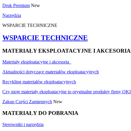
Druk Premium
New
Narzędzia
WSPARCIE TECHNICZNE
WSPARCIE TECHNICZNE
MATERIAŁY EKSPLOATACYJNE I AKCESORIA
Materiały eksploatacyjne i akcesoria
Aktualności dotyczące materiałów eksploatacyjnych
Recykling materiałów eksploatacyjnych
Czy moje materiały eksploatacyjne to oryginalne produkty firmy OKI
Zakup Części Zamiennych
New
MATERIAŁY DO POBRANIA
Sterowniki i narzędzia