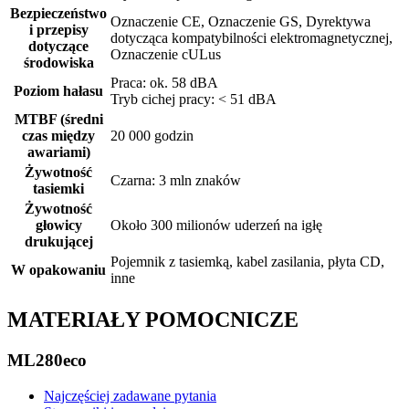
Bezpieczeństwo
Oznaczenie CE, Oznaczenie GS, Dyrektywa
i przepisy
dotycząca kompatybilności elektromagnetycznej,
dotyczące
Oznaczenie cULus
środowiska
Praca: ok. 58 dBA
Poziom hałasu
Tryb cichej pracy: < 51 dBA
MTBF (średni
czas między
20 000 godzin
awariami)
Żywotność
Czarna: 3 mln znaków
tasiemki
Żywotność
głowicy
Około 300 milionów uderzeń na igłę
drukującej
Pojemnik z tasiemką, kabel zasilania, płyta CD,
W opakowaniu
inne
MATERIAŁY POMOCNICZE
ML280eco
Najczęściej zadawane pytania