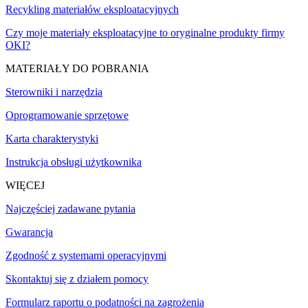
Recykling materiałów eksploatacyjnych
Czy moje materiały eksploatacyjne to oryginalne produkty firmy
OKI?
MATERIAŁY DO POBRANIA
Sterowniki i narzędzia
Oprogramowanie sprzętowe
Karta charakterystyki
Instrukcja obsługi użytkownika
WIĘCEJ
Najczęściej zadawane pytania
Gwarancja
Zgodność z systemami operacyjnymi
Skontaktuj się z działem pomocy
Formularz raportu o podatności na zagrożenia