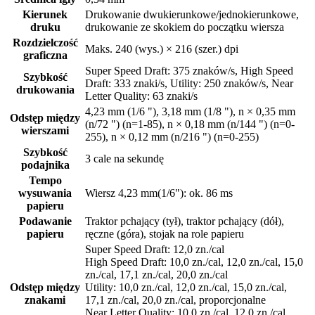
Kierunek
Drukowanie dwukierunkowe/jednokierunkowe,
druku
drukowanie ze skokiem do początku wiersza
Rozdzielczość
Maks. 240 (wys.) × 216 (szer.) dpi
graficzna
Super Speed Draft: 375 znaków/s, High Speed
Szybkość
Draft: 333 znaki/s, Utility: 250 znaków/s, Near
drukowania
Letter Quality: 63 znaki/s
4,23 mm (1/6 "), 3,18 mm (1/8 "), n × 0,35 mm
Odstęp między
(n/72 ") (n=1-85), n × 0,18 mm (n/144 ") (n=0-
wierszami
255), n × 0,12 mm (n/216 ") (n=0-255)
Szybkość
3 cale na sekundę
podajnika
Tempo
wysuwania
Wiersz 4,23 mm(1/6"): ok. 86 ms
papieru
Podawanie
Traktor pchający (tył), traktor pchający (dół),
papieru
ręczne (góra), stojak na role papieru
Super Speed Draft: 12,0 zn./cal
High Speed Draft: 10,0 zn./cal, 12,0 zn./cal, 15,0
zn./cal, 17,1 zn./cal, 20,0 zn./cal
Odstęp między
Utility: 10,0 zn./cal, 12,0 zn./cal, 15,0 zn./cal,
znakami
17,1 zn./cal, 20,0 zn./cal, proporcjonalne
Near Letter Quality: 10,0 zn./cal, 12,0 zn./cal,