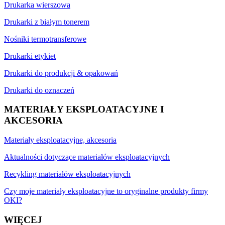
Drukarka wierszowa
Drukarki z białym tonerem
Nośniki termotransferowe
Drukarki etykiet
Drukarki do produkcji & opakowań
Drukarki do oznaczeń
MATERIAŁY EKSPLOATACYJNE I
AKCESORIA
Materiały eksploatacyjne, akcesoria
Aktualności dotyczące materiałów eksploatacyjnych
Recykling materiałów eksploatacyjnych
Czy moje materiały eksploatacyjne to oryginalne produkty firmy
OKI?
WIĘCEJ