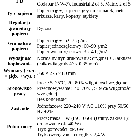
1-D
Codabar (NW-7), Industrial 2 of 5, Matrix 2 of 5
Papier ciągły, papier ciągły do kopiarek, cięte
Typ papieru
arkusze, karty, koperty, etykiety
Regulacja
gramatury
Ręczna
papieru
Papier ciągły: 52–75 g/m2
Gramatura
Papier jednoczęściowy: 60–90 g/m2
papieru
Papier wieloczęściowy: 35–40 g/m2
Wydajność
Normalny tryb drukowania: oryginał + 3 arkusze
kopiowania
(całkowita grubość < 0,35 mm)
Wymiary ( szer.
360 × 275 × 80 mm
× głęb. × wys. )
Praca: 5–35°C, 20–80% wilgotności względnej
Środowisko
Przechowywanie: -40–70°C, 5–95% wilgotności
pracy
względnej
Bez kondensacji
Jednofazowe 220–240 V AC ±10% przy 50/60
Zasilanie
Hz ±2%
Praca: maks. - W (ISO10561 (Utility, zakres 1);
drukowanie ok. 40 W)
Pobór mocy
Tryb gotowości: ok. 6W
Tryb oszczędzania energii: < 2,4 W