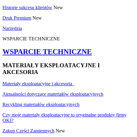
Historie sukcesu klientów
New
Druk Premium
New
Narzędzia
WSPARCIE TECHNICZNE
WSPARCIE TECHNICZNE
MATERIAŁY EKSPLOATACYJNE I
AKCESORIA
Materiały eksploatacyjne i akcesoria
Aktualności dotyczące materiałów eksploatacyjnych
Recykling materiałów eksploatacyjnych
Czy moje materiały eksploatacyjne to oryginalne produkty firmy
OKI?
Zakup Części Zamiennych
New