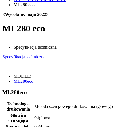
ML280 eco
<Wycofane: maja 2022>
ML280 eco
Specyfikacja techniczna
Specyfikacja techniczna
MODEL:
ML280eco
ML280eco
Technologia
Metoda szeregowego drukowania igłowego
drukowania
Głowica
9-igłowa
drukująca
Średnica igły
0,34 mm