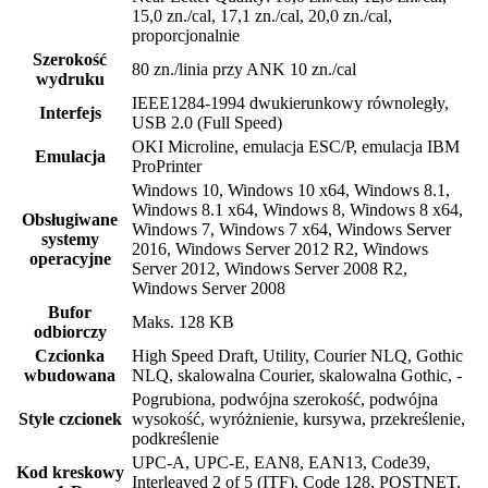
15,0 zn./cal, 17,1 zn./cal, 20,0 zn./cal,
proporcjonalnie
Szerokość
80 zn./linia przy ANK 10 zn./cal
wydruku
IEEE1284-1994 dwukierunkowy równoległy,
Interfejs
USB 2.0 (Full Speed)
OKI Microline, emulacja ESC/P, emulacja IBM
Emulacja
ProPrinter
Windows 10, Windows 10 x64, Windows 8.1,
Windows 8.1 x64, Windows 8, Windows 8 x64,
Obsługiwane
Windows 7, Windows 7 x64, Windows Server
systemy
2016, Windows Server 2012 R2, Windows
operacyjne
Server 2012, Windows Server 2008 R2,
Windows Server 2008
Bufor
Maks. 128 KB
odbiorczy
Czcionka
High Speed Draft, Utility, Courier NLQ, Gothic
wbudowana
NLQ, skalowalna Courier, skalowalna Gothic, -
Pogrubiona, podwójna szerokość, podwójna
Style czcionek
wysokość, wyróżnienie, kursywa, przekreślenie,
podkreślenie
UPC-A, UPC-E, EAN8, EAN13, Code39,
Kod kreskowy
Interleaved 2 of 5 (ITF), Code 128, POSTNET,