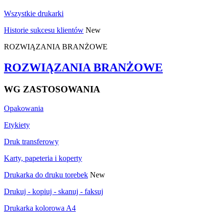
Wszystkie drukarki
Historie sukcesu klientów
New
ROZWIĄZANIA BRANŻOWE
ROZWIĄZANIA BRANŻOWE
WG ZASTOSOWANIA
Opakowania
Etykiety
Druk transferowy
Karty, papeteria i koperty
Drukarka do druku torebek
New
Drukuj - kopiuj - skanuj - faksuj
Drukarka kolorowa A4