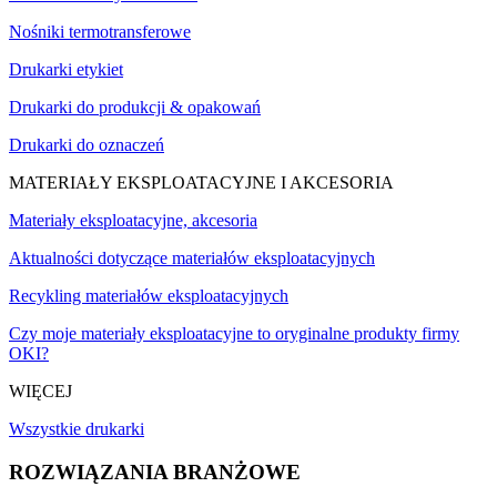
Nośniki termotransferowe
Drukarki etykiet
Drukarki do produkcji & opakowań
Drukarki do oznaczeń
MATERIAŁY EKSPLOATACYJNE I AKCESORIA
Materiały eksploatacyjne, akcesoria
Aktualności dotyczące materiałów eksploatacyjnych
Recykling materiałów eksploatacyjnych
Czy moje materiały eksploatacyjne to oryginalne produkty firmy
OKI?
WIĘCEJ
Wszystkie drukarki
ROZWIĄZANIA BRANŻOWE