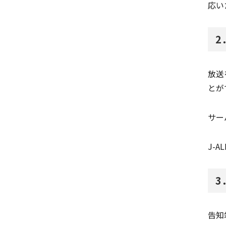
応い
2
放送
とが
サー
J-
3
告知