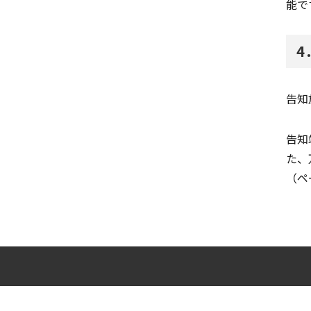
能で
4
告知
告知
た、
（ペ