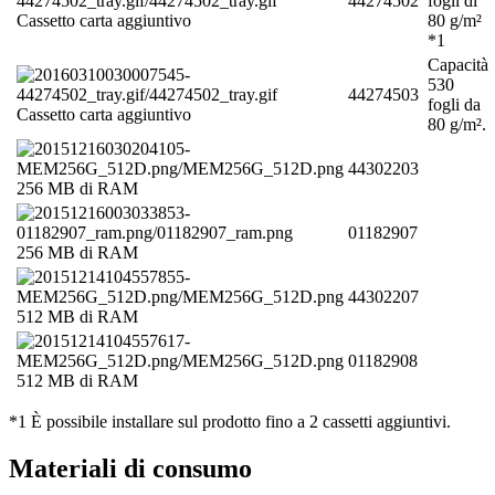
44274502
fogli di
Cassetto carta aggiuntivo
80 g/m²
*1
Capacità
530
44274503
fogli da
Cassetto carta aggiuntivo
80 g/m².
44302203
256 MB di RAM
01182907
256 MB di RAM
44302207
512 MB di RAM
01182908
512 MB di RAM
*1 È possibile installare sul prodotto fino a 2 cassetti aggiuntivi.
Materiali di consumo