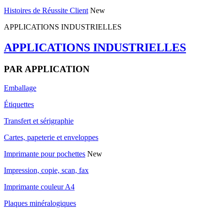
Histoires de Réussite Client
New
APPLICATIONS INDUSTRIELLES
APPLICATIONS INDUSTRIELLES
PAR APPLICATION
Emballage
Étiquettes
Transfert et sérigraphie
Cartes, papeterie et enveloppes
Imprimante pour pochettes
New
Impression, copie, scan, fax
Imprimante couleur A4
Plaques minéralogiques