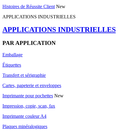
Histoires de Réussite Client
New
APPLICATIONS INDUSTRIELLES
APPLICATIONS INDUSTRIELLES
PAR APPLICATION
Emballage
Étiquettes
Transfert et sérigraphie
Cartes, papeterie et enveloppes
Imprimante pour pochettes
New
Impression, copie, scan, fax
Imprimante couleur A4
Plaques minéralogiques