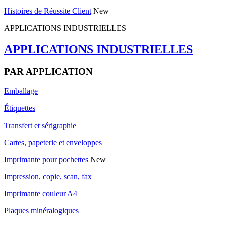
Histoires de Réussite Client
New
APPLICATIONS INDUSTRIELLES
APPLICATIONS INDUSTRIELLES
PAR APPLICATION
Emballage
Étiquettes
Transfert et sérigraphie
Cartes, papeterie et enveloppes
Imprimante pour pochettes
New
Impression, copie, scan, fax
Imprimante couleur A4
Plaques minéralogiques