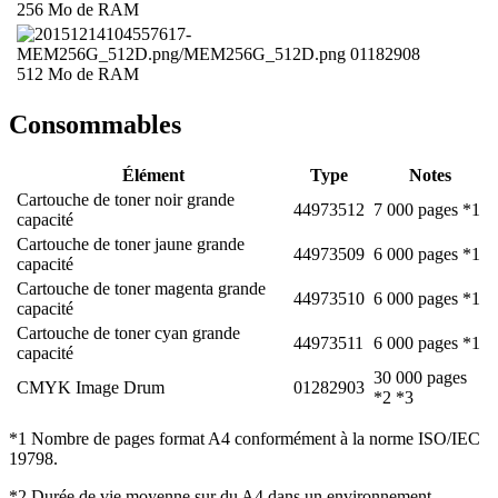
256 Mo de RAM
01182908
512 Mo de RAM
Consommables
Élément
Type
Notes
Cartouche de toner noir grande
44973512
7 000 pages *1
capacité
Cartouche de toner jaune grande
44973509
6 000 pages *1
capacité
Cartouche de toner magenta grande
44973510
6 000 pages *1
capacité
Cartouche de toner cyan grande
44973511
6 000 pages *1
capacité
30 000 pages
CMYK Image Drum
01282903
*2 *3
*1 Nombre de pages format A4 conformément à la norme ISO/IEC
19798.
*2 Durée de vie moyenne sur du A4 dans un environnement