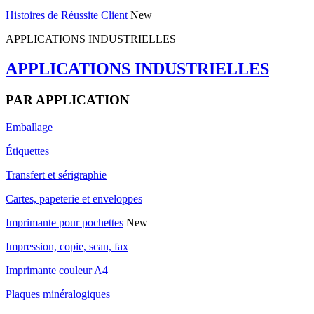
Histoires de Réussite Client
New
APPLICATIONS INDUSTRIELLES
APPLICATIONS INDUSTRIELLES
PAR APPLICATION
Emballage
Étiquettes
Transfert et sérigraphie
Cartes, papeterie et enveloppes
Imprimante pour pochettes
New
Impression, copie, scan, fax
Imprimante couleur A4
Plaques minéralogiques