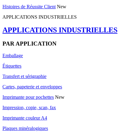
Histoires de Réussite Client
New
APPLICATIONS INDUSTRIELLES
APPLICATIONS INDUSTRIELLES
PAR APPLICATION
Emballage
Étiquettes
Transfert et sérigraphie
Cartes, papeterie et enveloppes
Imprimante pour pochettes
New
Impression, copie, scan, fax
Imprimante couleur A4
Plaques minéralogiques