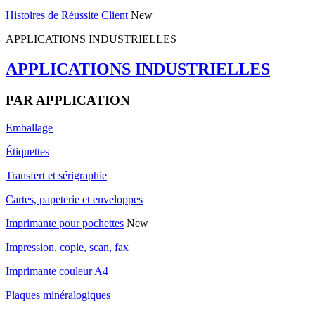
Histoires de Réussite Client
New
APPLICATIONS INDUSTRIELLES
APPLICATIONS INDUSTRIELLES
PAR APPLICATION
Emballage
Étiquettes
Transfert et sérigraphie
Cartes, papeterie et enveloppes
Imprimante pour pochettes
New
Impression, copie, scan, fax
Imprimante couleur A4
Plaques minéralogiques