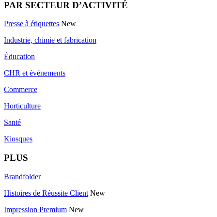
PAR SECTEUR D’ACTIVITÉ
Presse à étiquettes
New
Industrie, chimie et fabrication
Éducation
CHR et événements
Commerce
Horticulture
Santé
Kiosques
PLUS
Brandfolder
Histoires de Réussite Client
New
Impression Premium
New