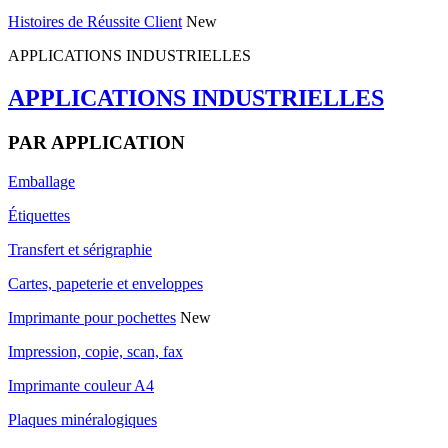
Histoires de Réussite Client
New
APPLICATIONS INDUSTRIELLES
APPLICATIONS INDUSTRIELLES
PAR APPLICATION
Emballage
Étiquettes
Transfert et sérigraphie
Cartes, papeterie et enveloppes
Imprimante pour pochettes
New
Impression, copie, scan, fax
Imprimante couleur A4
Plaques minéralogiques