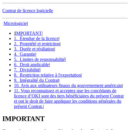
Contrat de licence logicielle
Micrologiciel
|
IMPORTANT
|
1. Étendue de la licence
|
2. Propriété et restriction
|
3. Durée et résiliation
|
4. Garantie
|
5. Limites de responsabilité
|
6. Droit applicable
|
7. Divisibilité
|
8. Restriction relative à l'exportation
|
9. Intégralité du Contrat
|
10. Avis aux utilisateurs finaux du gouvernement américain
|
11. Vous reconnaissez et acceptez que les concédants de
licence d’OKI sont des tiers bénéficiaires du présent Contrat
et ont le droit de faire appliquer les conditions générales du
présent Contrat.
|
IMPORTANT