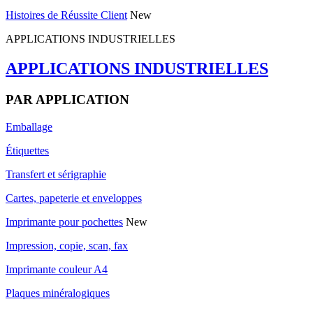
Histoires de Réussite Client
New
APPLICATIONS INDUSTRIELLES
APPLICATIONS INDUSTRIELLES
PAR APPLICATION
Emballage
Étiquettes
Transfert et sérigraphie
Cartes, papeterie et enveloppes
Imprimante pour pochettes
New
Impression, copie, scan, fax
Imprimante couleur A4
Plaques minéralogiques