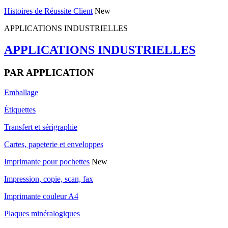
Histoires de Réussite Client
New
APPLICATIONS INDUSTRIELLES
APPLICATIONS INDUSTRIELLES
PAR APPLICATION
Emballage
Étiquettes
Transfert et sérigraphie
Cartes, papeterie et enveloppes
Imprimante pour pochettes
New
Impression, copie, scan, fax
Imprimante couleur A4
Plaques minéralogiques