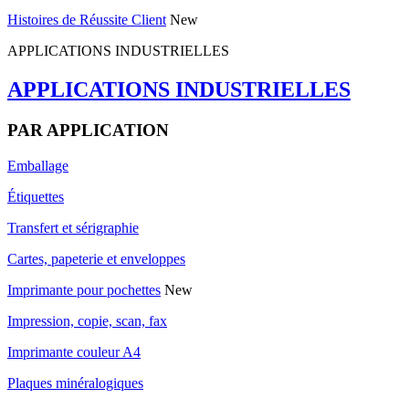
Histoires de Réussite Client
New
APPLICATIONS INDUSTRIELLES
APPLICATIONS INDUSTRIELLES
PAR APPLICATION
Emballage
Étiquettes
Transfert et sérigraphie
Cartes, papeterie et enveloppes
Imprimante pour pochettes
New
Impression, copie, scan, fax
Imprimante couleur A4
Plaques minéralogiques