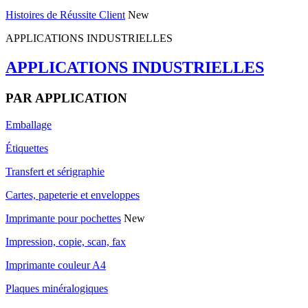
Histoires de Réussite Client
New
APPLICATIONS INDUSTRIELLES
APPLICATIONS INDUSTRIELLES
PAR APPLICATION
Emballage
Étiquettes
Transfert et sérigraphie
Cartes, papeterie et enveloppes
Imprimante pour pochettes
New
Impression, copie, scan, fax
Imprimante couleur A4
Plaques minéralogiques