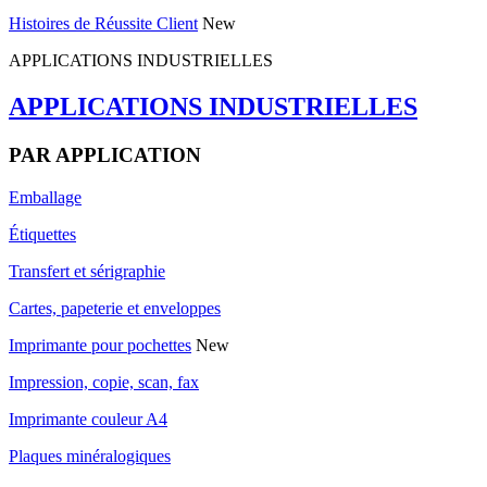
Histoires de Réussite Client
New
APPLICATIONS INDUSTRIELLES
APPLICATIONS INDUSTRIELLES
PAR APPLICATION
Emballage
Étiquettes
Transfert et sérigraphie
Cartes, papeterie et enveloppes
Imprimante pour pochettes
New
Impression, copie, scan, fax
Imprimante couleur A4
Plaques minéralogiques