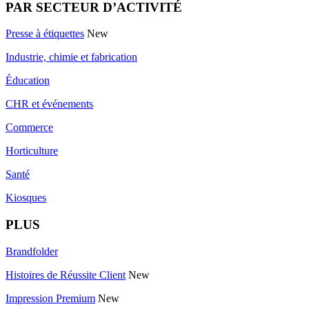
PAR SECTEUR D’ACTIVITÉ
Presse à étiquettes
New
Industrie, chimie et fabrication
Éducation
CHR et événements
Commerce
Horticulture
Santé
Kiosques
PLUS
Brandfolder
Histoires de Réussite Client
New
Impression Premium
New