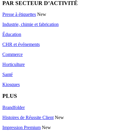
PAR SECTEUR D’ACTIVITÉ
Presse à étiquettes
New
Industrie, chimie et fabrication
Éducation
CHR et événements
Commerce
Horticulture
Santé
Kiosques
PLUS
Brandfolder
Histoires de Réussite Client
New
Impression Premium
New