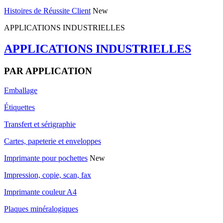
Histoires de Réussite Client
New
APPLICATIONS INDUSTRIELLES
APPLICATIONS INDUSTRIELLES
PAR APPLICATION
Emballage
Étiquettes
Transfert et sérigraphie
Cartes, papeterie et enveloppes
Imprimante pour pochettes
New
Impression, copie, scan, fax
Imprimante couleur A4
Plaques minéralogiques