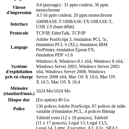
A4 (paysage) : 31 ppm couleur, 36 ppm
Vitesse
monochrome
d'impression
A3 16 ppm couleur, 20 ppm monochrome
1000BASE-T/100BASE-TX/10BASE-T,
Interface
USB 2.0 (haut débit)
Protocole
TCP/IP, EtherTalk, TCP/IP
Adobe PostScript 3, émulation PCL 5c,
émulation PCL 6 (XL), émulation IBM
Langage
ProPrinter, émulation Epson FX,
émulation PDF v1.6
Windows 8, Windows 8.1 x64, Windows 8 x64,
Système
Windows Server 2003, Windows Server 2003
d'exploitation
x64, Windows Server 2008, Windows
pris en charge
Server 2008 x64, Mac OS X 10.6, Mac OS
X 10.5, Mac OS X 10.4
Mémoire
1024 Mo/1024 Mo
(standard/max.)
Disque dur
(En option) 40 Go
136 polices Adobe PostScript, 87 polices de taille
Police
variable d'émulation PCL, 4 polices Bitmap
Tabloïd extra (12 x 18 pouces), Tabloïd
(11 x 17 pouces), Legal 13, Legal 13,5,
Legal 14, Lettre, Executive, A3, A3+, SRA3,