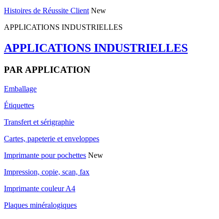
Histoires de Réussite Client
New
APPLICATIONS INDUSTRIELLES
APPLICATIONS INDUSTRIELLES
PAR APPLICATION
Emballage
Étiquettes
Transfert et sérigraphie
Cartes, papeterie et enveloppes
Imprimante pour pochettes
New
Impression, copie, scan, fax
Imprimante couleur A4
Plaques minéralogiques