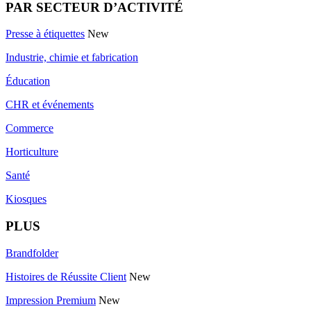
PAR SECTEUR D’ACTIVITÉ
Presse à étiquettes
New
Industrie, chimie et fabrication
Éducation
CHR et événements
Commerce
Horticulture
Santé
Kiosques
PLUS
Brandfolder
Histoires de Réussite Client
New
Impression Premium
New