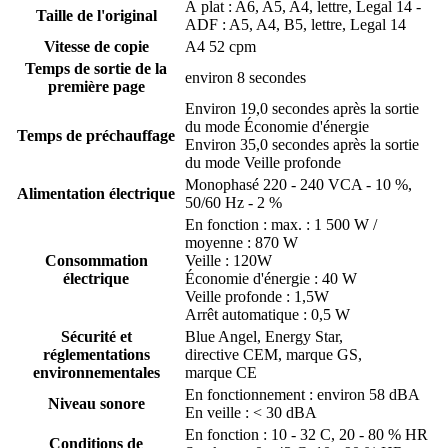
À plat : A6, A5, A4, lettre, Legal 14 -
Taille de l'original
ADF : A5, A4, B5, lettre, Legal 14
Vitesse de copie
A4 52 cpm
Temps de sortie de la
environ 8 secondes
première page
Environ 19,0 secondes après la sortie
du mode Économie d'énergie
Temps de préchauffage
Environ 35,0 secondes après la sortie
du mode Veille profonde
Monophasé 220 - 240 VCA - 10 %,
Alimentation électrique
50/60 Hz - 2 %
En fonction : max. : 1 500 W /
moyenne : 870 W
Consommation
Veille : 120W
électrique
Économie d'énergie : 40 W
Veille profonde : 1,5W
Arrêt automatique : 0,5 W
Sécurité et
Blue Angel, Energy Star,
réglementations
directive CEM, marque GS,
environnementales
marque CE
En fonctionnement : environ 58 dBA
Niveau sonore
En veille : < 30 dBA
En fonction : 10 - 32 C, 20 - 80 % HR
Conditions de