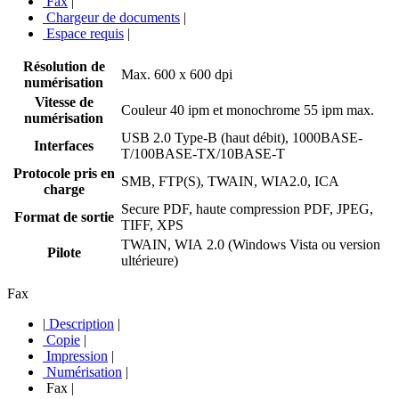
Fax
|
Chargeur de documents
|
Espace requis
|
Résolution de
Max. 600 x 600 dpi
numérisation
Vitesse de
Couleur 40 ipm et monochrome 55 ipm max.
numérisation
USB 2.0 Type-B (haut débit), 1000BASE-
Interfaces
T/100BASE-TX/10BASE-T
Protocole pris en
SMB, FTP(S), TWAIN, WIA2.0, ICA
charge
Secure PDF, haute compression PDF, JPEG,
Format de sortie
TIFF, XPS
TWAIN, WIA 2.0 (Windows Vista ou version
Pilote
ultérieure)
Fax
|
Description
|
Copie
|
Impression
|
Numérisation
|
Fax
|