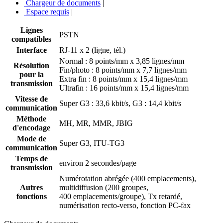
Chargeur de documents
|
Espace requis
|
Lignes
PSTN
compatibles
Interface
RJ-11 x 2 (ligne, tél.)
Normal : 8 points/mm x 3,85 lignes/mm
Résolution
Fin/photo : 8 points/mm x 7,7 lignes/mm
pour la
Extra fin : 8 points/mm x 15,4 lignes/mm
transmission
Ultrafin : 16 points/mm x 15,4 lignes/mm
Vitesse de
Super G3 : 33,6 kbit/s, G3 : 14,4 kbit/s
communication
Méthode
MH, MR, MMR, JBIG
d'encodage
Mode de
Super G3, ITU-TG3
communication
Temps de
environ 2 secondes/page
transmission
Numérotation abrégée (400 emplacements),
Autres
multidiffusion (200 groupes,
fonctions
400 emplacements/groupe), Tx retardé,
numérisation recto-verso, fonction PC-fax