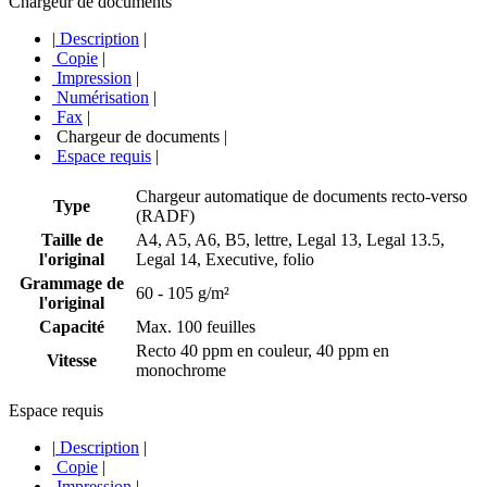
Chargeur de documents
|
Description
|
Copie
|
Impression
|
Numérisation
|
Fax
|
Chargeur de documents
|
Espace requis
|
Chargeur automatique de documents recto-verso
Type
(RADF)
Taille de
A4, A5, A6, B5, lettre, Legal 13, Legal 13.5,
l'original
Legal 14, Executive, folio
Grammage de
60 - 105 g/m²
l'original
Capacité
Max. 100 feuilles
Recto 40 ppm en couleur, 40 ppm en
Vitesse
monochrome
Espace requis
|
Description
|
Copie
|
Impression
|