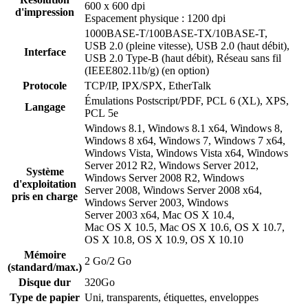
600 x 600 dpi
d'impression
Espacement physique : 1200 dpi
1000BASE-T/100BASE-TX/10BASE-T,
USB 2.0 (pleine vitesse), USB 2.0 (haut débit),
Interface
USB 2.0 Type-B (haut débit), Réseau sans fil
(IEEE802.11b/g) (en option)
Protocole
TCP/IP, IPX/SPX, EtherTalk
Émulations Postscript/PDF, PCL 6 (XL), XPS,
Langage
PCL 5e
Windows 8.1, Windows 8.1 x64, Windows 8,
Windows 8 x64, Windows 7, Windows 7 x64,
Windows Vista, Windows Vista x64, Windows
Server 2012 R2, Windows Server 2012,
Système
Windows Server 2008 R2, Windows
d'exploitation
Server 2008, Windows Server 2008 x64,
pris en charge
Windows Server 2003, Windows
Server 2003 x64, Mac OS X 10.4,
Mac OS X 10.5, Mac OS X 10.6, OS X 10.7,
OS X 10.8, OS X 10.9, OS X 10.10
Mémoire
2 Go/2 Go
(standard/max.)
Disque dur
320Go
Type de papier
Uni, transparents, étiquettes, enveloppes