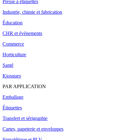
Presse à étiquettes
Industrie, chimie et fabrication
Éducation
CHR et événements
Commerce
Horticulture
Santé
Kiosques
PAR APPLICATION
Emballage
Étiquettes
Transfert et sérigraphie
Cartes, papeterie et enveloppes
Signalétique et PLV