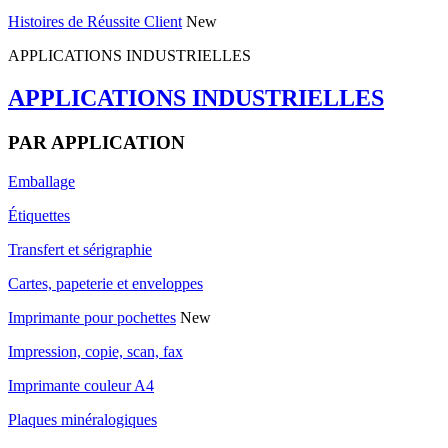
Histoires de Réussite Client
New
APPLICATIONS INDUSTRIELLES
APPLICATIONS INDUSTRIELLES
PAR APPLICATION
Emballage
Étiquettes
Transfert et sérigraphie
Cartes, papeterie et enveloppes
Imprimante pour pochettes
New
Impression, copie, scan, fax
Imprimante couleur A4
Plaques minéralogiques