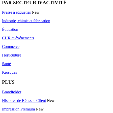
PAR SECTEUR D’ACTIVITÉ
Presse à étiquettes
New
Industrie, chimie et fabrication
Éducation
CHR et événements
Commerce
Horticulture
Santé
Kiosques
PLUS
Brandfolder
Histoires de Réussite Client
New
Impression Premium
New