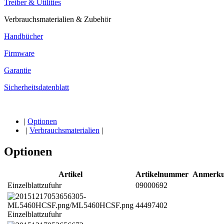
Treiber & Utilities
Verbrauchsmaterialien & Zubehör
Handbücher
Firmware
Garantie
Sicherheitsdatenblatt
|
Optionen
|
Verbrauchsmaterialien
|
Optionen
Artikel
Artikelnummer
Anmerku
Einzelblattzufuhr
09000692
44497402
Einzelblattzufuhr