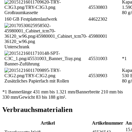
Kapaz
45530803
1.590
Großraumkassette
80 g/
160 GB Festplattenlaufwerk
44622302
45980001
Unterschrank
45531003
*1
Banner-Zuführung
Kapaz
45530903
530 B
Zusätzliches Papierfach mit Rollen
80 g/
*1 Bannerlänge 431 mm bis 1.321 mm/Bannerbreite 210 mm bis
330 mm/Gewicht 83 bis 188 g/m².
Verbrauchsmaterialien
Artikel
Artikelnummer
An
15.