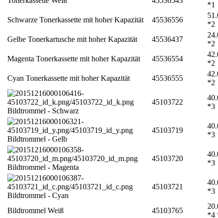
Tonerkassette Weiß
45536543
*1
51.
Schwarze Tonerkassette mit hoher Kapazität
45536556
*2
24.
Gelbe Tonerkartusche mit hoher Kapazität
45536437
*2
42.
Magenta Tonerkassette mit hoher Kapazität
45536554
*2
42.
Cyan Tonerkassette mit hoher Kapazität
45536555
*2
40.
45103722
*3
Bildtrommel - Schwarz
40.
45103719
*3
Bildtrommel - Gelb
40.
45103720
*3
Bildtrommel - Magenta
40.
45103721
*3
Bildtrommel - Cyan
20.
Bildtrommel Weiß
45103765
*4 