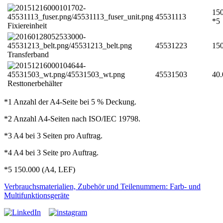
150
45531113
*5
Fixiereinheit
45531223
150
Transferband
45531503
40.
Resttonerbehälter
*1 Anzahl der A4-Seite bei 5 % Deckung.
*2 Anzahl A4-Seiten nach ISO/IEC 19798.
*3 A4 bei 3 Seiten pro Auftrag.
*4 A4 bei 3 Seite pro Auftrag.
*5 150.000 (A4, LEF)
Verbrauchsmaterialien, Zubehör und Teilenummern: Farb- und
Multifunktionsgeräte