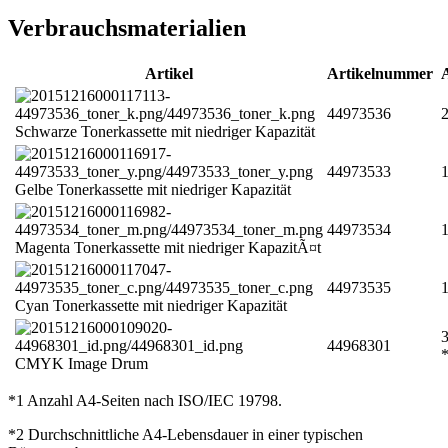
Verbrauchsmaterialien
Artikel
Artikelnummer
44973536
2
Schwarze Tonerkassette mit niedriger Kapazität
44973533
1
Gelbe Tonerkassette mit niedriger Kapazität
44973534
1
Magenta Tonerkassette mit niedriger KapazitÃ¤t
44973535
1
Cyan Tonerkassette mit niedriger Kapazität
3
44968301
CMYK Image Drum
*1 Anzahl A4-Seiten nach ISO/IEC 19798.
*2 Durchschnittliche A4-Lebensdauer in einer typischen