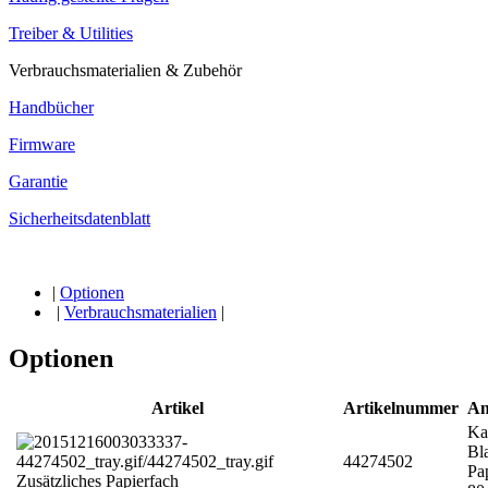
Treiber & Utilities
Verbrauchsmaterialien & Zubehör
Handbücher
Firmware
Garantie
Sicherheitsdatenblatt
|
Optionen
|
Verbrauchsmaterialien
|
Optionen
Artikel
Artikelnummer
An
Ka
Bla
44274502
Pa
Zusätzliches Papierfach