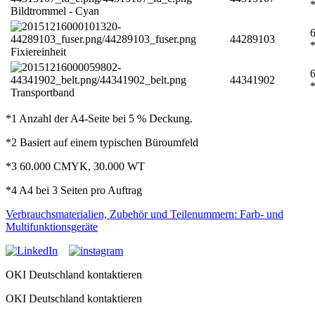
Bildtrommel - Cyan
6
44289103
Fixiereinheit
6
44341902
Transportband
*1 Anzahl der A4-Seite bei 5 % Deckung.
*2 Basiert auf einem typischen Büroumfeld
*3 60.000 CMYK, 30.000 WT
*4 A4 bei 3 Seiten pro Auftrag
Verbrauchsmaterialien, Zubehör und Teilenummern: Farb- und
Multifunktionsgeräte
OKI Deutschland kontaktieren
OKI Deutschland kontaktieren