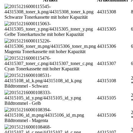
44315308
8
Schwarze Tonerkassette mit hoher Kapazität
44315305
6
Gelbe Tonerkartusche mit hoher Kapazität
44315306
6
Magenta Tonerkassette mit hoher Kapazität
44315307
6
Cyan Tonerkassette mit hoher Kapazität
2
44315108
Bildtrommel - Schwarz
2
44315105
Bildtrommel - Gelb
2
44315106
Bildtrommel - Magenta
2
44315107