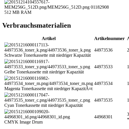
01182908
512 MB RAM
Verbrauchsmaterialien
Artikel
Artikelnummer
44973536
2
Schwarze Tonerkassette mit niedriger Kapazität
44973533
1
Gelbe Tonerkassette mit niedriger Kapazität
44973534
1
Magenta Tonerkassette mit niedriger KapazitÃ¤t
44973535
1
Cyan Tonerkassette mit niedriger Kapazität
3
44968301
CMYK Image Drum