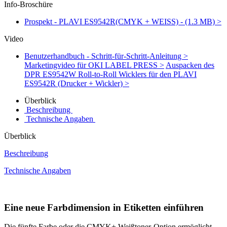
Info-Broschüre
Prospekt - PLAVI ES9542R(CMYK + WEISS) - (1.3 MB) >
Video
Benutzerhandbuch - Schritt-für-Schritt-Anleitung >
Marketingvideo für OKI LABEL PRESS >
Auspacken des
DPR ES9542W Roll-to-Roll Wicklers für den PLAVI
ES9542R (Drucker + Wickler) >
Überblick
Beschreibung
Technische Angaben
Überblick
Beschreibung
Technische Angaben
Eine neue Farbdimension in Etiketten einführen
Die fünfte Farbe oder die CMYK+ Weißtoner-Option ermöglicht